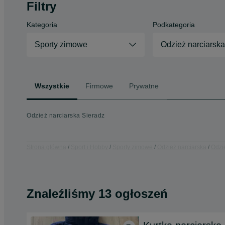
Filtry
Kategoria
Podkategoria
Sporty zimowe
Odzież narciarska
Wszystkie
Firmowe
Prywatne
Odzież narciarska Sieradz
Strona główna
Sport i Hobby
Sporty zimowe
Odzież narciarska
Odzie
Znaleźliśmy 13 ogłoszeń