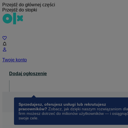
Przejdź do głównej części
Przejdź do stopki
Czat
Twoje konto
Dodaj ogłoszenie
Dla biznesu
opens in a new tab
Sprzedajesz, oferujesz usługi lub rekrutujesz
pracowników?
Zobacz, jak dzięki naszym rozwiązaniom dl
firm możesz dotrzeć do milionów użytkowników — i osiągną
swoje cele.