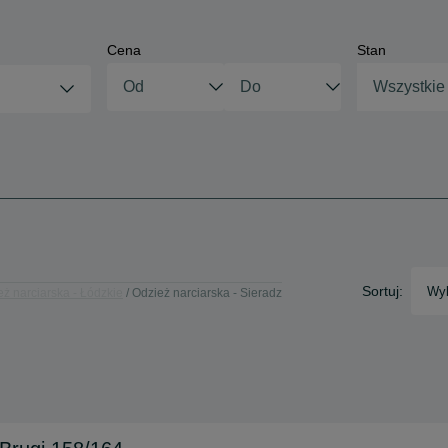
Cena
Stan
Wszystkie
Sortuj:
Wyb
ż narciarska - Łódzkie
Odzież narciarska - Sieradz