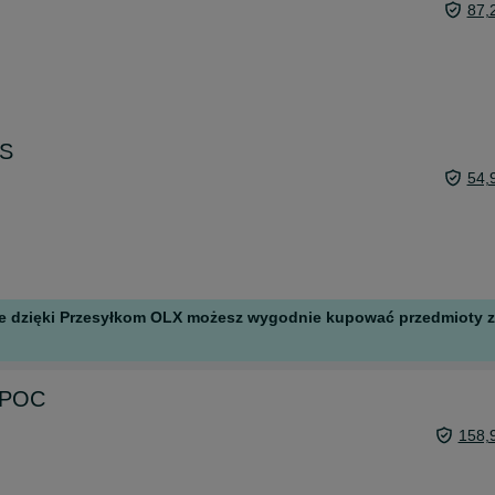
87,
 S
54,
 ale dzięki Przesyłkom OLX możesz wygodnie kupować przedmioty z 
e POC
158,