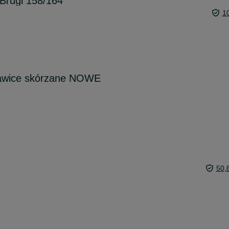
 Brugi 158/164
1
awice skórzane NOWE
50,