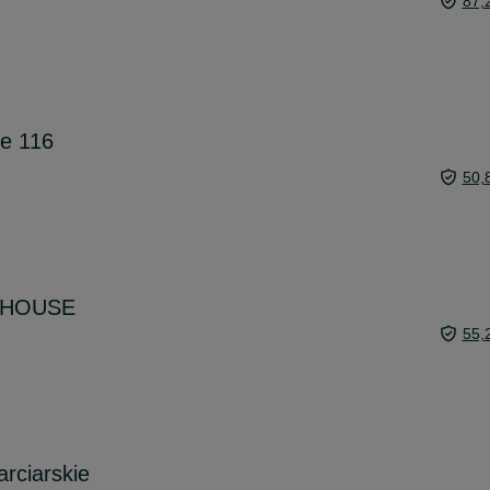
87,
ie 116
50,
a HOUSE
55,
arciarskie