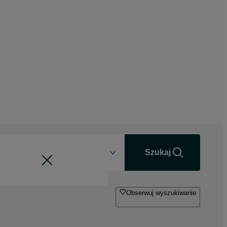
Odległość
+0 km
Szukaj
Obserwuj wyszukiwanie