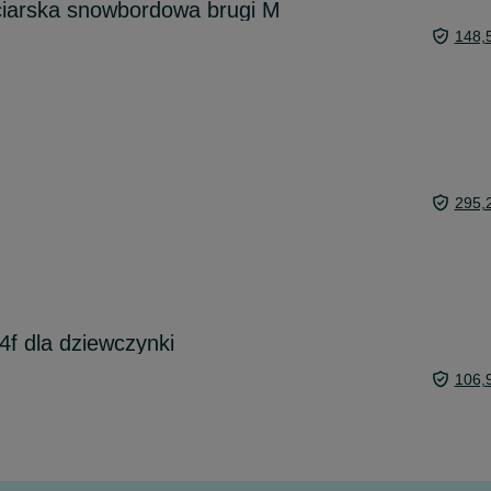
ciarska snowbordowa brugi M
148,
295,
4f dla dziewczynki
106,