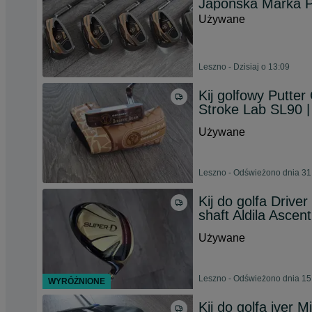
Japońska Marka
Używane
Leszno - Dzisiaj o 13:09
Kij golfowy Putte
Stroke Lab SL90 |
Używane
Leszno - Odświeżono dnia 31
Kij do golfa Driv
shaft Aldila Ascen
Używane
Leszno - Odświeżono dnia 15
WYRÓŻNIONE
Kij do golfa iver