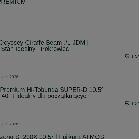
 PREMIUM
r Odyssey Giraffe Beam #1 JDM |
 Stan Idealny | Pokrowiec
1 9
 lipca 2026
er Premium Hi-Tobunda SUPER-D 10.5°
t 40 R idealny dla początkujących
1 3
 lipca 2026
 Mizuno ST200X 10.5° | Fujikura ATMOS