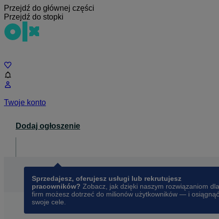
Przejdź do głównej części
Przejdź do stopki
Czat
Twoje konto
Dodaj ogłoszenie
Dla biznesu
opens in a new tab
Sprzedajesz, oferujesz usługi lub rekrutujesz
pracowników?
Zobacz, jak dzięki naszym rozwiązaniom dl
firm możesz dotrzeć do milionów użytkowników — i osiągną
swoje cele.