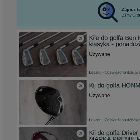
Zapisz 
Damy Ci zn
Kije do golfa B
klasyka - ponadcz
Używane
Leszno - Odświeżono dzisiaj 
Kij do golfa HONMA
Używane
Leszno - Odświeżono dzisiaj 
Kij do golfa Driv
MARKA PREMIUM I