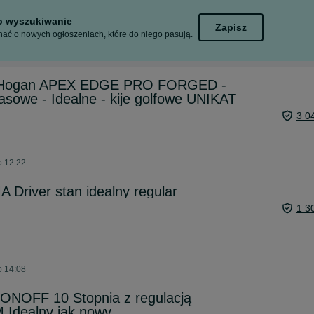
to wyszukiwanie
Zapisz
ać o nowych ogłoszeniach, które do niego pasują.
en Hogan APEX EDGE PRO FORGED -
asowe - Idealne - kije golfowe UNIKAT
3 0
o 12:22
 Driver stan idealny regular
1 3
o 14:08
er ONOFF 10 Stopnia z regulacją
dealny jak nowy