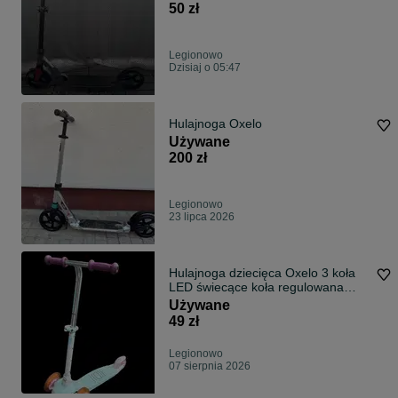
50 zł
Legionowo
Dzisiaj o 05:47
Hulajnoga Oxelo
Używane
200 zł
Legionowo
23 lipca 2026
Hulajnoga dziecięca Oxelo 3 koła
LED świecące koła regulowana
kierownica
Używane
49 zł
Legionowo
07 sierpnia 2026