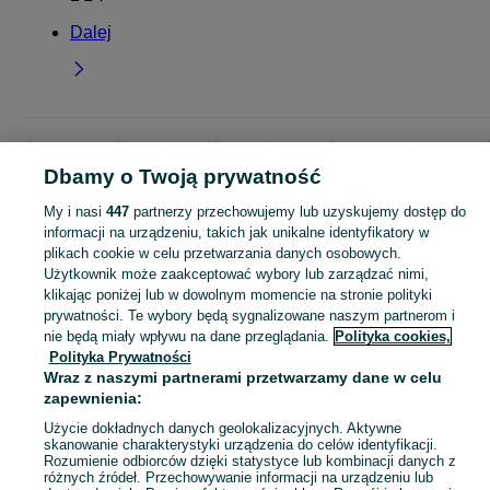
Dalej
Strona główna
Sport i Hobby
Skating
Hulajnogi
Hulajnogi - Mazowieckie
Hulajnogi - Legionowo
Dbamy o Twoją prywatność
My i nasi
447
partnerzy przechowujemy lub uzyskujemy dostęp do
KATEGORIA
informacji na urządzeniu, takich jak unikalne identyfikatory w
plikach cookie w celu przetwarzania danych osobowych.
Użytkownik może zaakceptować wybory lub zarządzać nimi,
Zobacz Więc
Sprzedaż hulajnóg Legionowo ▶️ Aktualne oferty nowe i używane ✅ Szeroki wybór produktów w atrakcyjnych cenach ✌ Przeglądaj ogłoszenia na OLX.pl!
klikając poniżej lub w dowolnym momencie na stronie polityki
prywatności. Te wybory będą sygnalizowane naszym partnerom i
nie będą miały wpływu na dane przeglądania.
Polityka cookies,
Mapa kategorii
Polityka Prywatności
Mapa miejscowości
Wraz z naszymi partnerami przetwarzamy dane w celu
Mapa ministron
zapewnienia:
Popularne wyszukiwania
Użycie dokładnych danych geolokalizacyjnych. Aktywne
skanowanie charakterystyki urządzenia do celów identyfikacji.
Rozumienie odbiorców dzięki statystyce lub kombinacji danych z
różnych źródeł. Przechowywanie informacji na urządzeniu lub