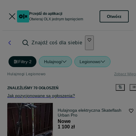
Przejdź do aplikacji
Otwórz
Otwieraj OLX jednym tapnięciem
Znajdź coś dla siebie
Filtry
·
2
Hulajnogi
Legionowo
Hulajnogi Legionowo
Zobacz Więc
ZNALEŹLIŚMY 70 OGŁOSZEŃ
Jak pozycjonowane są ogłoszenia?
Hulajnoga elektryczna Skateflash
Urban Pro
Nowe
1 100 zł