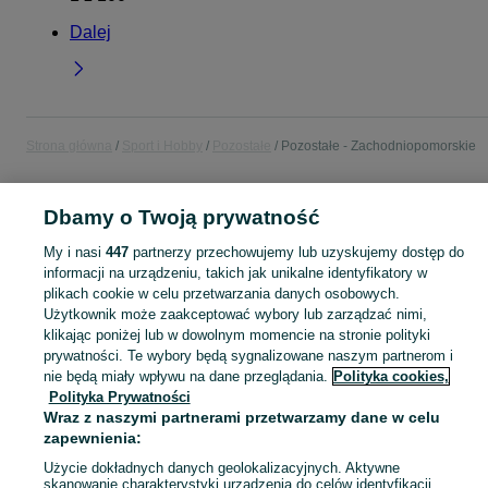
Dalej
Strona główna
Sport i Hobby
Pozostałe
Pozostałe - Zachodniopomorskie
POLSKA » ZACHODNIOPOMORSKIE
Dbamy o Twoją prywatność
My i nasi
447
partnerzy przechowujemy lub uzyskujemy dostęp do
KATEGORIA
informacji na urządzeniu, takich jak unikalne identyfikatory w
plikach cookie w celu przetwarzania danych osobowych.
Użytkownik może zaakceptować wybory lub zarządzać nimi,
Zobacz Więc
Sprzedaż pozostałego sprzętu sportowego i hobby Zachodniopomorskie ▶️ Nowe i używane ✅ Szeroki wybór w najlepszych cenach ✌ Znajdź ogłoszenia na OLX.pl!
klikając poniżej lub w dowolnym momencie na stronie polityki
prywatności. Te wybory będą sygnalizowane naszym partnerom i
Mapa kategorii
nie będą miały wpływu na dane przeglądania.
Polityka cookies,
Polityka Prywatności
Mapa miejscowości
Wraz z naszymi partnerami przetwarzamy dane w celu
Mapa ministron
zapewnienia:
Popularne wyszukiwania
Użycie dokładnych danych geolokalizacyjnych. Aktywne
skanowanie charakterystyki urządzenia do celów identyfikacji.