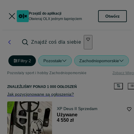
Przejdź do aplikacji
Otwórz
Otwieraj OLX jednym tapnięciem
Znajdź coś dla siebie
Filtry
·
2
Pozostałe
Zachodniopomorskie
Pozostały sport i hobby Zachodniopomorskie
Zobacz Więc
ZNALEŹLIŚMY
PONAD
1 000 OGŁOSZEŃ
Jak pozycjonowane są ogłoszenia?
XP Deus II Sprzedam
Używane
4 550 zł