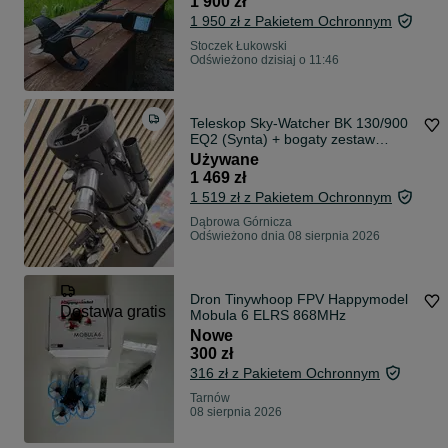
1 900 zł
1 950 zł z Pakietem Ochronnym
Stoczek Łukowski
Odświeżono dzisiaj o 11:46
Teleskop Sky-Watcher BK 130/900
EQ2 (Synta) + bogaty zestaw
akcesoriów
Używane
1 469 zł
1 519 zł z Pakietem Ochronnym
Dąbrowa Górnicza
Odświeżono dnia 08 sierpnia 2026
Dron Tinywhoop FPV Happymodel
Dostawa gratis
Mobula 6 ELRS 868MHz
Nowe
300 zł
316 zł z Pakietem Ochronnym
Tarnów
08 sierpnia 2026