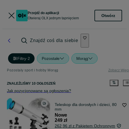
Przejdź do aplikacji
Otwórz
Otwieraj OLX jednym tapnięciem
Znajdź coś dla siebie
Filtry
·
2
Pozostałe
Morąg
Pozostały sport i hobby Morąg
Zobacz Więc
ZNALEŹLIŚMY 10 OGŁOSZEŃ
Jak pozycjonowane są ogłoszenia?
Teleskop dla dorosłych i dzieci, 80
mm
Nowe
249 zł
262,96 zł z Pakietem Ochronnym