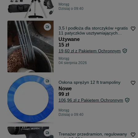
Morąg
Dzisiaj o 09:40
3,5 l podłoża dla storczyków +gratis
11 patyczków usztywniających
pędy
Używane
15 zł
19,60 zł z Pakietem Ochronnym
Morąg
04 sierpnia 2026
Osłona sprężyn 12 ft trampoliny
Nowe
99 zł
106,96 zł z Pakietem Ochronnym
Morąg
Dzisiaj o 09:40
Trenażer przedramion, regulowany