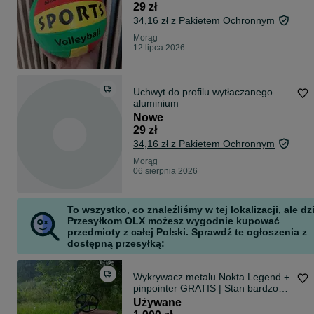
29 zł
34,16 zł z Pakietem Ochronnym
Morąg
12 lipca 2026
Uchwyt do profilu wytłaczanego
aluminium
Nowe
29 zł
34,16 zł z Pakietem Ochronnym
Morąg
06 sierpnia 2026
To wszystko, co znaleźliśmy w tej lokalizacji, ale dz
Przesyłkom OLX możesz wygodnie kupować
przedmioty z całej Polski. Sprawdź te ogłoszenia z
dostępną przesyłką:
Wykrywacz metalu Nokta Legend +
pinpointer GRATIS | Stan bardzo
dobry
Używane