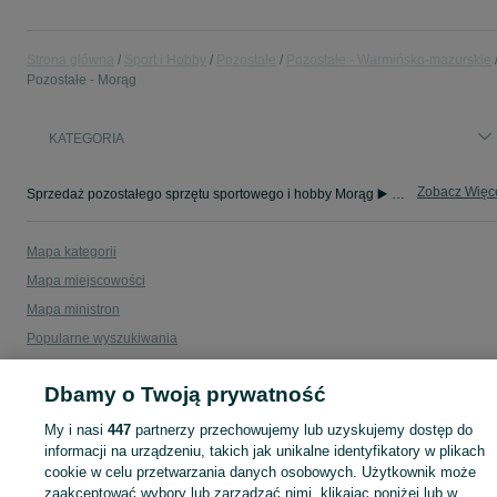
Strona główna
Sport i Hobby
Pozostałe
Pozostałe - Warmińsko-mazurskie
Pozostałe - Morąg
KATEGORIA
Zobacz Więc
Sprzedaż pozostałego sprzętu sportowego i hobby Morąg ▶️ Nowe i używane ✅ Szeroki wybór w najlepszych cenach ✌ Znajdź ogłoszenia na OLX.pl!
Mapa kategorii
Mapa miejscowości
Mapa ministron
Popularne wyszukiwania
Dbamy o Twoją prywatność
My i nasi
447
partnerzy przechowujemy lub uzyskujemy dostęp do
informacji na urządzeniu, takich jak unikalne identyfikatory w plikach
cookie w celu przetwarzania danych osobowych. Użytkownik może
zaakceptować wybory lub zarządzać nimi, klikając poniżej lub w