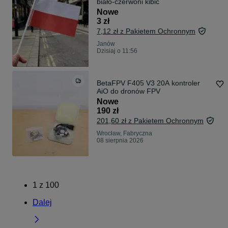
biało-czerwoni kibic
Nowe
3 zł
7,12 zł z Pakietem Ochronnym
Janów
Dzisiaj o 11:56
BetaFPV F405 V3 20A kontroler
AiO do dronów FPV
Nowe
190 zł
201,60 zł z Pakietem Ochronnym
Wrocław, Fabryczna
08 sierpnia 2026
1
z
100
Dalej