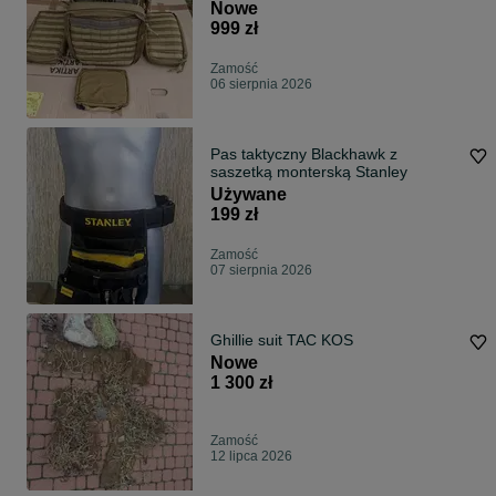
MON WS GROM
Nowe
999 zł
Zamość
06 sierpnia 2026
Pas taktyczny Blackhawk z
saszetką monterską Stanley
Używane
199 zł
Zamość
07 sierpnia 2026
Ghillie suit TAC KOS
Nowe
1 300 zł
Zamość
12 lipca 2026