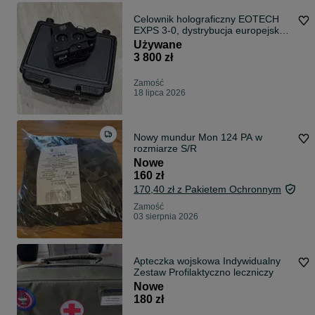
Celownik holograficzny EOTECH
EXPS 3-0, dystrybucja europejska,
jak nowy!
Używane
3 800 zł
Zamość
18 lipca 2026
Nowy mundur Mon 124 PA w
rozmiarze S/R
Nowe
160 zł
170,40 zł z Pakietem Ochronnym
Zamość
03 sierpnia 2026
Apteczka wojskowa Indywidualny
Zestaw Profilaktyczno leczniczy
Nowe
180 zł