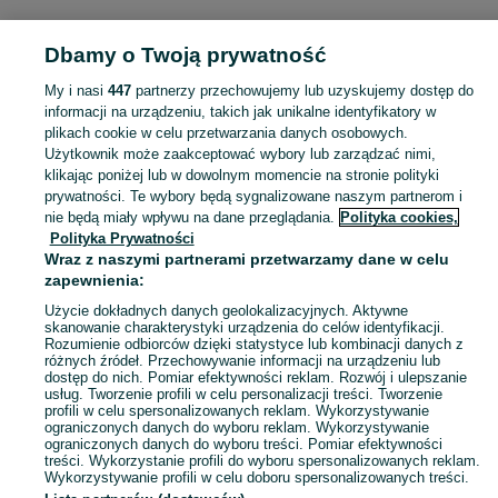
MILITARIA
Dbamy o Twoją prywatność
My i nasi
447
partnerzy przechowujemy lub uzyskujemy dostęp do
KATEGORIA
informacji na urządzeniu, takich jak unikalne identyfikatory w
plikach cookie w celu przetwarzania danych osobowych.
Użytkownik może zaakceptować wybory lub zarządzać nimi,
Zobacz Więc
Sprzedaż militariów Zamość ▶️ Aktualne oferty nowe i używane ✅ Szeroki wybór produktów w atrakcyjnych cenach ✌ Przeglądaj ogłoszenia na OLX.pl!
klikając poniżej lub w dowolnym momencie na stronie polityki
prywatności. Te wybory będą sygnalizowane naszym partnerom i
nie będą miały wpływu na dane przeglądania.
Polityka cookies,
Mapa kategorii
Polityka Prywatności
Mapa miejscowości
Wraz z naszymi partnerami przetwarzamy dane w celu
zapewnienia:
Mapa ministron
Użycie dokładnych danych geolokalizacyjnych. Aktywne
Popularne wyszukiwania
skanowanie charakterystyki urządzenia do celów identyfikacji.
Rozumienie odbiorców dzięki statystyce lub kombinacji danych z
różnych źródeł. Przechowywanie informacji na urządzeniu lub
dostęp do nich. Pomiar efektywności reklam. Rozwój i ulepszanie
usług. Tworzenie profili w celu personalizacji treści. Tworzenie
profili w celu spersonalizowanych reklam. Wykorzystywanie
ograniczonych danych do wyboru reklam. Wykorzystywanie
ograniczonych danych do wyboru treści. Pomiar efektywności
treści. Wykorzystanie profili do wyboru spersonalizowanych reklam.
Wykorzystywanie profili w celu doboru spersonalizowanych treści.