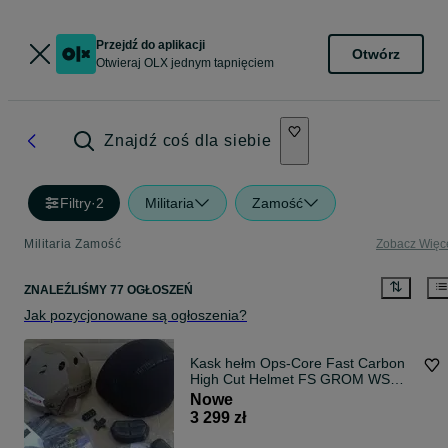
Przejdź do aplikacji
Otwórz
Otwieraj OLX jednym tapnięciem
Znajdź coś dla siebie
Filtry
·
2
Militaria
Zamość
Militaria Zamość
Zobacz Więc
ZNALEŹLIŚMY 77 OGŁOSZEŃ
Jak pozycjonowane są ogłoszenia?
Kask hełm Ops-Core Fast Carbon
High Cut Helmet FS GROM WS
specjalne
Nowe
3 299 zł