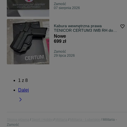
Zamość
07 sierpnia 2026
Kabura wewnętrzna prawa
TENICOR CERTUM3 IWB RH do
Glock 43X, 43X MOS
Nowe
699 zł
Zamość
29 lipca 2026
1
z
8
Dalej
Strona główna
Sport i Hobby
Militaria
Militaria - Lubelskie
Militaria -
Zamość