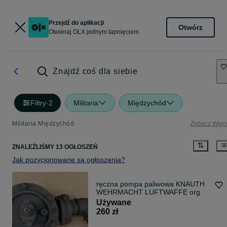
Przejdź do aplikacji
Otwórz
Otwieraj OLX jednym tapnięciem
Znajdź coś dla siebie
Filtry
·
2
Militaria
Międzychód
Militaria Międzychód
Zobacz Więc
ZNALEŹLIŚMY 13 OGŁOSZEŃ
Jak pozycjonowane są ogłoszenia?
ręczna pompa paliwowa KNAUTH
WEHRMACHT LUFTWAFFE org.
Używane
260 zł