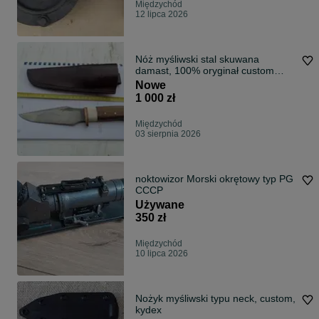
Międzychód
12 lipca 2026
Nóż myśliwski stal skuwana
damast, 100% oryginał custom
Piotr Kamiński
Nowe
1 000 zł
Międzychód
03 sierpnia 2026
noktowizor Morski okrętowy typ PG
CCCP
Używane
350 zł
Międzychód
10 lipca 2026
Nożyk myśliwski typu neck, custom,
kydex