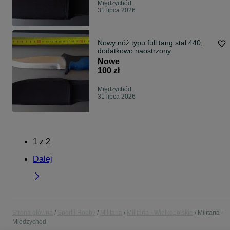
Międzychód
31 lipca 2026
Nowy nóż typu full tang stal 440,
dodatkowo naostrzony
Nowe
100 zł
Międzychód
31 lipca 2026
1
z
2
Dalej
Strona główna
Sport i Hobby
Militaria
Militaria - Wielkopolskie
Militaria -
Międzychód