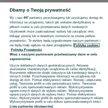
MILITARIA
Dbamy o Twoją prywatność
My i nasi
447
partnerzy przechowujemy lub uzyskujemy dostęp do
KATEGORIA
informacji na urządzeniu, takich jak unikalne identyfikatory w
plikach cookie w celu przetwarzania danych osobowych.
Użytkownik może zaakceptować wybory lub zarządzać nimi,
Zobacz Więc
Sprzedaż militariów Międzychód ▶️ Aktualne oferty nowe i używane ✅ Szeroki wybór produktów w atrakcyjnych cenach ✌ Przeglądaj ogłoszenia na OLX.pl!
klikając poniżej lub w dowolnym momencie na stronie polityki
prywatności. Te wybory będą sygnalizowane naszym partnerom i
nie będą miały wpływu na dane przeglądania.
Polityka cookies,
Mapa kategorii
Polityka Prywatności
Mapa miejscowości
Wraz z naszymi partnerami przetwarzamy dane w celu
zapewnienia:
Mapa ministron
Użycie dokładnych danych geolokalizacyjnych. Aktywne
Popularne wyszukiwania
skanowanie charakterystyki urządzenia do celów identyfikacji.
Rozumienie odbiorców dzięki statystyce lub kombinacji danych z
różnych źródeł. Przechowywanie informacji na urządzeniu lub
dostęp do nich. Pomiar efektywności reklam. Rozwój i ulepszanie
usług. Tworzenie profili w celu personalizacji treści. Tworzenie
profili w celu spersonalizowanych reklam. Wykorzystywanie
ograniczonych danych do wyboru reklam. Wykorzystywanie
ograniczonych danych do wyboru treści. Pomiar efektywności
treści. Wykorzystanie profili do wyboru spersonalizowanych reklam.
Wykorzystywanie profili w celu doboru spersonalizowanych treści.
Lista partnerów (dostawców)