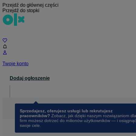
Przejdź do głównej części
Przejdź do stopki
Czat
Twoje konto
Dodaj ogłoszenie
Dla biznesu
opens in a new tab
Sprzedajesz, oferujesz usługi lub rekrutujesz
pracowników?
Zobacz, jak dzięki naszym rozwiązaniom dl
firm możesz dotrzeć do milionów użytkowników — i osiągną
swoje cele.