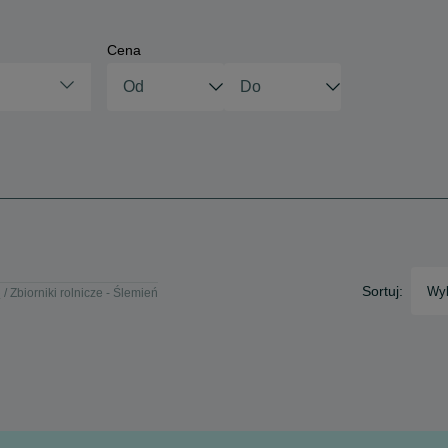
Cena
Sortuj:
Wyb
e
Zbiorniki rolnicze - Ślemień