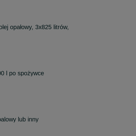
olej opałowy, 3x825 litrów,
00 l po spożywce
palowy lub inny