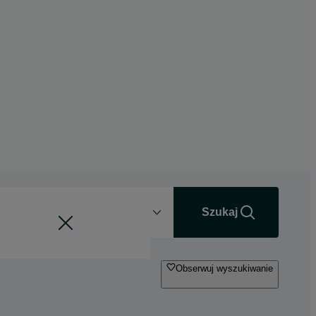
Odległość
+0 km
Szukaj
Obserwuj wyszukiwanie