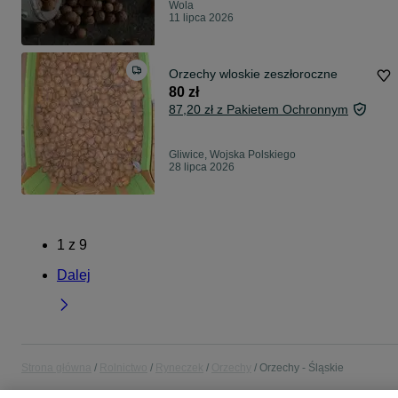
Wola
11 lipca 2026
Orzechy wloskie zeszłoroczne
80 zł
87,20 zł z Pakietem Ochronnym
Gliwice, Wojska Polskiego
28 lipca 2026
1
z
9
Dalej
Strona główna
Rolnictwo
Ryneczek
Orzechy
Orzechy - Śląskie