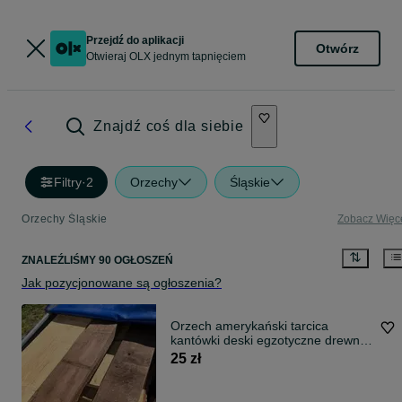
Przejdź do aplikacji
Otwórz
Otwieraj OLX jednym tapnięciem
Znajdź coś dla siebie
Filtry
·
2
Orzechy
Śląskie
Orzechy Śląskie
Zobacz Więc
ZNALEŹLIŚMY 90 OGŁOSZEŃ
Jak pozycjonowane są ogłoszenia?
Orzech amerykański tarcica
kantówki deski egzotyczne drewno
dąb Iroko
25 zł