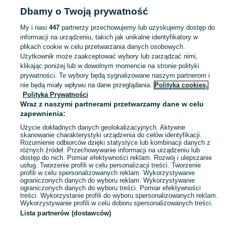
Dbamy o Twoją prywatność
POLSKA » ŚLĄSKIE
My i nasi
447
partnerzy przechowujemy lub uzyskujemy dostęp do
informacji na urządzeniu, takich jak unikalne identyfikatory w
KATEGORIA
plikach cookie w celu przetwarzania danych osobowych.
Użytkownik może zaakceptować wybory lub zarządzać nimi,
Zobacz Więc
Sprzedaż orzechów Śląskie ▶️ włoskie, laskowe, ziemne i pestki ✅ hurtowo i detalicznie w atrakcyjnych cenach ✌ Wybierz najlepszą ofertę na OLX.pl!
klikając poniżej lub w dowolnym momencie na stronie polityki
prywatności. Te wybory będą sygnalizowane naszym partnerom i
nie będą miały wpływu na dane przeglądania.
Polityka cookies,
Mapa kategorii
Polityka Prywatności
Mapa miejscowości
Wraz z naszymi partnerami przetwarzamy dane w celu
zapewnienia:
Mapa ministron
Użycie dokładnych danych geolokalizacyjnych. Aktywne
Popularne wyszukiwania
skanowanie charakterystyki urządzenia do celów identyfikacji.
Rozumienie odbiorców dzięki statystyce lub kombinacji danych z
różnych źródeł. Przechowywanie informacji na urządzeniu lub
dostęp do nich. Pomiar efektywności reklam. Rozwój i ulepszanie
usług. Tworzenie profili w celu personalizacji treści. Tworzenie
profili w celu spersonalizowanych reklam. Wykorzystywanie
ograniczonych danych do wyboru reklam. Wykorzystywanie
ograniczonych danych do wyboru treści. Pomiar efektywności
treści. Wykorzystanie profili do wyboru spersonalizowanych reklam.
Wykorzystywanie profili w celu doboru spersonalizowanych treści.
Lista partnerów (dostawców)