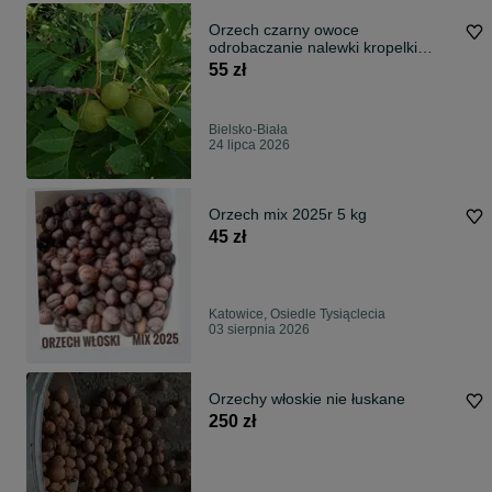
Orzech czarny owoce
odrobaczanie nalewki kropelki
syropy sadzonki
55 zł
Bielsko-Biała
24 lipca 2026
Orzech mix 2025r 5 kg
45 zł
Katowice, Osiedle Tysiąclecia
03 sierpnia 2026
Orzechy włoskie nie łuskane
250 zł