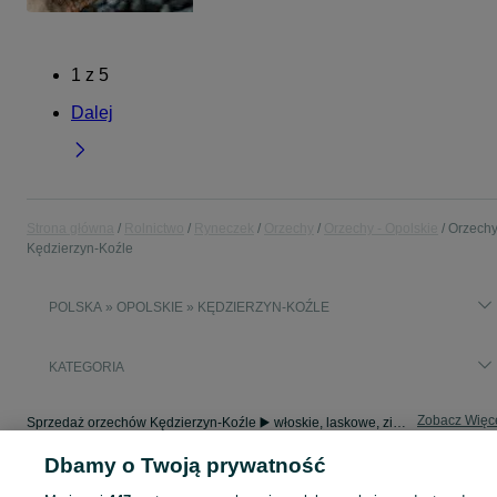
1
z
5
Dalej
Strona główna
Rolnictwo
Ryneczek
Orzechy
Orzechy - Opolskie
Orzechy
Kędzierzyn-Koźle
POLSKA » OPOLSKIE » KĘDZIERZYN-KOŹLE
KATEGORIA
Zobacz Więc
Sprzedaż orzechów Kędzierzyn-Koźle ▶️ włoskie, laskowe, ziemne i pestki ✅ hurtowo i detalicznie w atrakcyjnych cenach ✌ Wybierz najlepszą ofertę na OLX.pl!
Dbamy o Twoją prywatność
Mapa kategorii