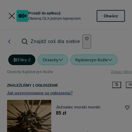
Przejdź do aplikacji
Otwórz
Otwieraj OLX jednym tapnięciem
Znajdź coś dla siebie
Filtry
·
2
Orzechy
Kędzierzyn-Koźle
Orzechy Kędzierzyn-Koźle
Zobacz Więc
ZNALEŹLIŚMY 1 OGŁOSZENIE
Jak pozycjonowane są ogłoszenia?
Jeżowiec morski morski
85 zł