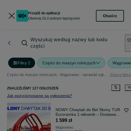
Przejdź do aplikacji
Otwórz
Otwieraj OLX jednym tapnięciem
Wyszukaj według nazwy lub kodu
części
Filtry
·
2
Części do maszyn rolniczych
Wągrowie
Części do maszyn rolniczych - Wągrowiec - sprawdź ogłoszenia w kategorii Rolnictwo
Zobacz Więc
ZNALEŹLIŚMY 127 OGŁOSZEŃ
Jak pozycjonowane są ogłoszenia?
NOWY Chwytak do Bel Słomy TUR
Euroramka 1-siłownik – Dostawa
pod dom
1 599 zł
Wągrowiec