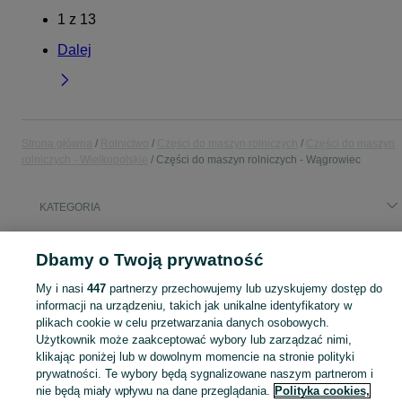
1
z
13
Dalej
Strona główna
Rolnictwo
Części do maszyn rolniczych
Części do maszyn
rolniczych - Wielkopolskie
Części do maszyn rolniczych - Wągrowiec
KATEGORIA
Popularne wyszukiwania
Dbamy o Twoją prywatność
paleciak manitou
My i nasi
447
partnerzy przechowujemy lub uzyskujemy dostęp do
informacji na urządzeniu, takich jak unikalne identyfikatory w
plikach cookie w celu przetwarzania danych osobowych.
Znajdź części do maszyn rolniczych na OLX.pl. Szeroka oferta komponentów dla traktorów, kombajnów i innych urządzeń w miejscowości Wągrowiec!
Zobacz Więc
Użytkownik może zaakceptować wybory lub zarządzać nimi,
klikając poniżej lub w dowolnym momencie na stronie polityki
Mapa kategorii
prywatności. Te wybory będą sygnalizowane naszym partnerom i
Mapa miejscowości
nie będą miały wpływu na dane przeglądania.
Polityka cookies,