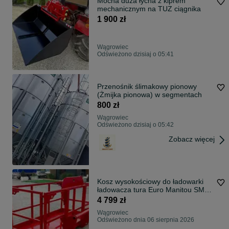
Mocna duza łycha z kiprem
mechanicznym na TUZ ciągnika
1 900 zł
Wągrowiec
Odświeżono dzisiaj o 05:41
Przenośnik ślimakowy pionowy
(Żmijka pionowa) w segmentach
800 zł
Wągrowiec
Odświeżono dzisiaj o 05:42
Zobacz więcej
Kosz wysokościowy do ładowarki
ładowacza tura Euro Manitou SMS
JCB
4 799 zł
Wągrowiec
Odświeżono dnia 06 sierpnia 2026