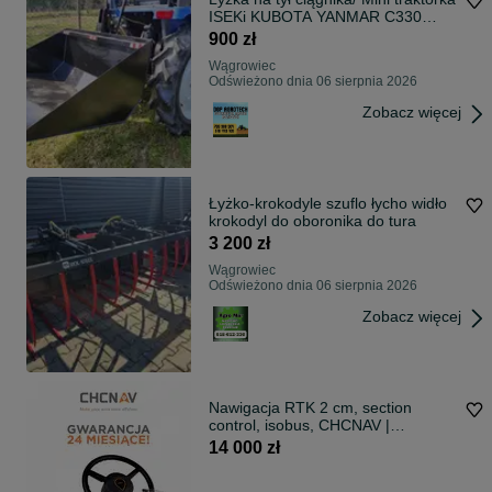
ISEKi KUBOTA YANMAR C330
Łycha
900 zł
Wągrowiec
Odświeżono dnia 06 sierpnia 2026
Zobacz więcej
Łyżko-krokodyle szuflo łycho widło
krokodyl do oboronika do tura
3 200 zł
Wągrowiec
Odświeżono dnia 06 sierpnia 2026
Zobacz więcej
Nawigacja RTK 2 cm, section
control, isobus, CHCNAV |
PROMOCJA!
14 000 zł