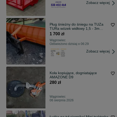
Zobacz więcej
Pług śnieżny do śniegu na TUZa
TURa wózek widłowy 1,5 - 3m
Dowozimy
1 700 zł
Wągrowiec
Odświeżono dzisiaj o 06:29
Zobacz więcej
Koła kopiujące, dogniatające
AMAZONE D9
280 zł
Wągrowiec
06 sierpnia 2026
Łyżka na tył ciągnika/ Mini traktorka