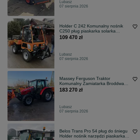
Lubasz
07 sierpnia 2026
Holder C 242 Komunalny nośnik
C250 pług piaskarka solarka
zamiatarka kosiarka
109 470 zł
Lubasz
07 sierpnia 2026
Massey Ferguson Traktor
Komunalny Zamiatarka Broddway
pług do śniegu piaskarka solarka
183 270 zł
Lubasz
07 sierpnia 2026
Belos Trans Pro 54 pług do śniegu
Holder nośnik narzędzi piaskarka