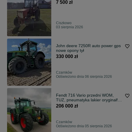
7 500 zł
Ciszkowo
03 sierpnia 2026
John deere 7250R auto power gps
nowe opony tył
330 000 zł
Czarnków
Odświeżono dnia 06 sierpnia 2026
Fendt 716 Vario przedni WOM,
TUZ, pneumatyka lakier oryginał!!
Nie 818 , 718
206 000 zł
Czarnków
Odświeżono dnia 05 sierpnia 2026