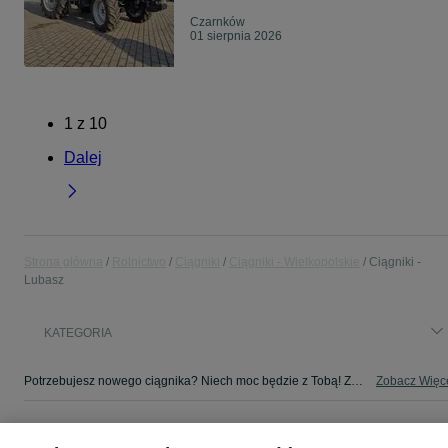
Czarnków
01 sierpnia 2026
1
z
10
Dalej
Strona główna
Rolnictwo
Ciągniki
Ciągniki - Wielkopolskie
Ciągniki -
Lubasz
KATEGORIA
Potrzebujesz nowego ciągnika? Niech moc będzie z Tobą! Znajdź sprzęt dla siebie w kategorii Ciągniki na OLX - Lubasz i okolice!
Zobacz Więc
Mapa kategorii