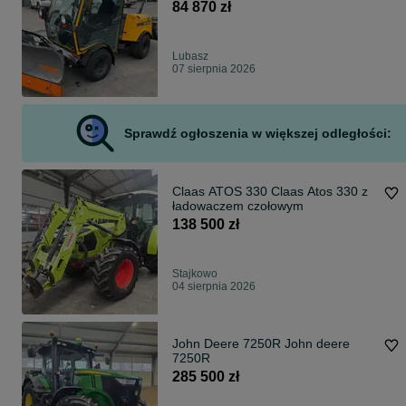
solarka zamiatarka Bemab kosiarka
84 870 zł
Lubasz
07 sierpnia 2026
Sprawdź ogłoszenia w większej odległości:
Claas ATOS 330 Claas Atos 330 z
ładowaczem czołowym
138 500 zł
Stajkowo
04 sierpnia 2026
John Deere 7250R John deere
7250R
285 500 zł