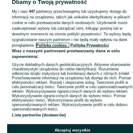
Dbamy o Twoją prywatność
Mapa miejscowości
Mapa ministron
My i nasi
447
partnerzy przechowujemy lub uzyskujemy dostęp do
informacji na urządzeniu, takich jak unikalne identyfikatory w plikach
Popularne wyszukiwania
cookie w celu przetwarzania danych osobowych. Użytkownik może
zaakceptować wybory lub zarządzać nimi, klikając poniżej lub w
dowolnym momencie na stronie polityki prywatności. Te wybory będą
sygnalizowane naszym partnerom i nie będą miały wpływu na dane
przeglądania.
Polityka cookies,
Polityka Prywatności
Wraz z naszymi partnerami przetwarzamy dane w celu
zapewnienia:
Użycie dokładnych danych geolokalizacyjnych. Aktywne skanowanie
charakterystyki urządzenia do celów identyfikacji. Rozumienie
odbiorców dzięki statystyce lub kombinacji danych z różnych źródeł.
Przechowywanie informacji na urządzeniu lub dostęp do nich. Pomiar
efektywności reklam. Rozwój i ulepszanie usług. Tworzenie profili w
celu personalizacji treści. Tworzenie profili w celu spersonalizowanych
reklam. Wykorzystywanie ograniczonych danych do wyboru reklam.
Wykorzystywanie ograniczonych danych do wyboru treści. Pomiar
efektywności treści. Wykorzystanie profili do wyboru
spersonalizowanych reklam. Wykorzystywanie profili w celu doboru
spersonalizowanych treści.
Lista partnerów (dostawców)
Akceptuj wszystkie