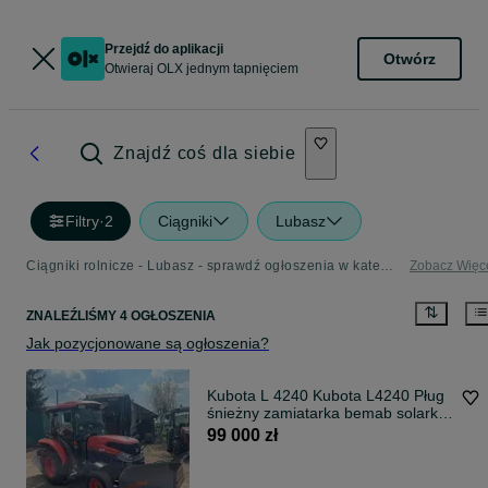
Przejdź do aplikacji
Otwórz
Otwieraj OLX jednym tapnięciem
Znajdź coś dla siebie
Filtry
·
2
Ciągniki
Lubasz
Ciągniki rolnicze - Lubasz - sprawdź ogłoszenia w kategorii Rolnictwo
Zobacz Więc
ZNALEŹLIŚMY 4 OGŁOSZENIA
Jak pozycjonowane są ogłoszenia?
Kubota L 4240 Kubota L4240 Pług
śnieżny zamiatarka bemab solarka
komunalny kosiarka
99 000 zł