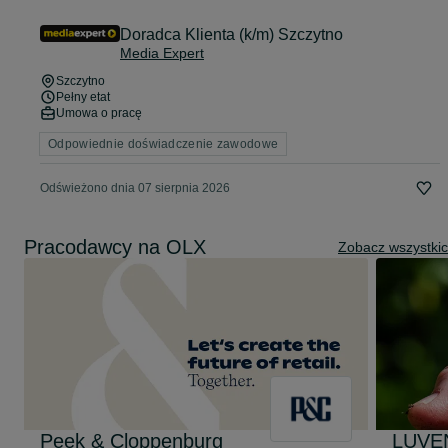
Doradca Klienta (k/m) Szczytno
Media Expert
Szczytno
Pełny etat
Umowa o pracę
Odpowiednie doświadczenie zawodowe
Odświeżono dnia 07 sierpnia 2026
Pracodawcy na OLX
Zobacz wszystki
Peek & Cloppenburg
LUVEN