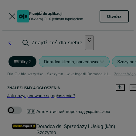
Przejdź do aplikacji
Otwórz
Otwieraj OLX jednym tapnięciem
Znajdź coś dla siebie
Filtry
·
2
Doradca klienta, sprzedawca
Szczytno
Dla Ciebie wszystko - Szczytno - w kategorii Doradca klienta, sprzedawca
Zobacz Więc
ZNALEŹLIŚMY 4 OGŁOSZENIA
Jak pozycjonowane są ogłoszenia?
🇺🇦 Автоматичний переклад українською
Doradca ds. Sprzedaży i Usług (k/m)
Szczytno