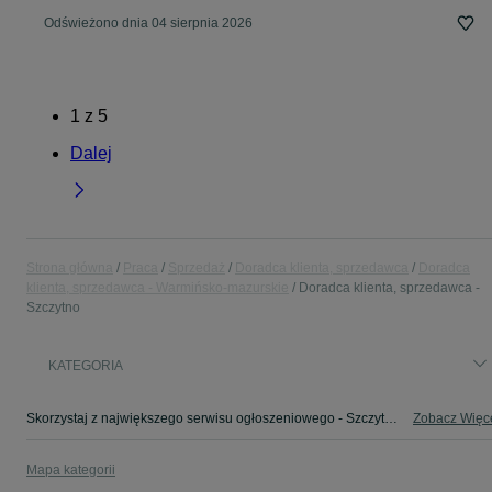
Odświeżono dnia 04 sierpnia 2026
1
z
5
Dalej
Strona główna
Praca
Sprzedaż
Doradca klienta, sprzedawca
Doradca
klienta, sprzedawca - Warmińsko-mazurskie
Doradca klienta, sprzedawca -
Szczytno
KATEGORIA
Skorzystaj z największego serwisu ogłoszeniowego - Szczytno i okolice! - kupuj lub sprzedawaj jeszcze wygodniej w kategorii Doradca klienta, sprzedawca!
Zobacz Więc
Mapa kategorii