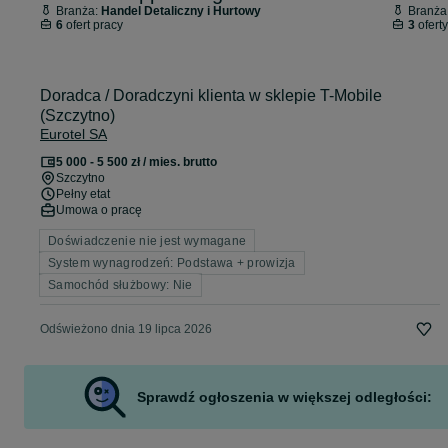
Branża:
Handel Detaliczny i Hurtowy
Branża
6
ofert pracy
3
oferty
Doradca / Doradczyni klienta w sklepie T-Mobile
(Szczytno)
Eurotel SA
5 000 - 5 500 zł / mies. brutto
Szczytno
Pełny etat
Umowa o pracę
Doświadczenie nie jest wymagane
System wynagrodzeń: Podstawa + prowizja
Samochód służbowy: Nie
Odświeżono dnia 19 lipca 2026
Sprawdź ogłoszenia w większej odległości: