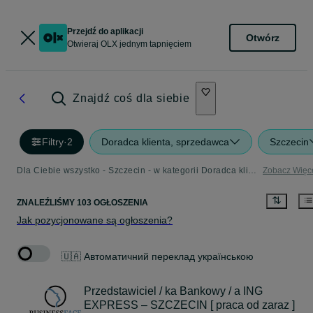
Przejdź do aplikacji
Otwórz
Otwieraj OLX jednym tapnięciem
Znajdź coś dla siebie
Filtry
·
2
Doradca klienta, sprzedawca
Szczecin
Dla Ciebie wszystko - Szczecin - w kategorii Doradca klienta, sprzedawca
Zobacz Więc
ZNALEŹLIŚMY 103 OGŁOSZENIA
Jak pozycjonowane są ogłoszenia?
🇺🇦 Автоматичний переклад українською
Przedstawiciel / ka Bankowy / a ING
EXPRESS – SZCZECIN [ praca od zaraz ]