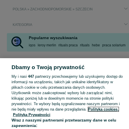
POLSKA » ZACHODNIOPOMORSKIE » SZCZECIN
KATEGORIA
Popularne wyszukiwania
iqos
leroy merlin
rituals praca
rituals
hebe
praca solarium
Skorzystaj z największego serwisu ogłoszeniowego - Szczecin i okolice! - kupuj lub sprzedawaj jeszcze wygodniej w kategorii Doradca klienta, sprzedawca!
Zobacz Więc
Dbamy o Twoją prywatność
Mapa kategorii
My i nasi
447
partnerzy przechowujemy lub uzyskujemy dostęp do
informacji na urządzeniu, takich jak unikalne identyfikatory w
Mapa miejscowości
plikach cookie w celu przetwarzania danych osobowych.
Mapa ministron
Użytkownik może zaakceptować wybory lub zarządzać nimi,
Popularne wyszukiwania
klikając poniżej lub w dowolnym momencie na stronie polityki
prywatności. Te wybory będą sygnalizowane naszym partnerom i
nie będą miały wpływu na dane przeglądania.
Polityka cookies,
Polityka Prywatności
Wraz z naszymi partnerami przetwarzamy dane w celu
zapewnienia: