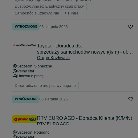
Dyspozycyjność: Elastyczny czas pracy
Samochód służbowy: Nie
+ 1 inne
03 sierpnia 2026
Toyota - Doradca ds.
sprzedaży samochodów nowych(k/m) - ul.
Grupa Kozłowski
Struga 17
Szczecin
, Słoneczne
Pełny etat
Umowa o pracę
Doświadczenie nie jest wymagane
05 sierpnia 2026
RTV EURO AGD - Doradca Klienta (K/M/N)
RTV EURO AGD
Szczecin
, Pogodno
Pełny etat