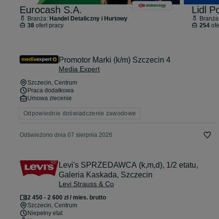
Eurocash S.A.
Lidl P
Branża:
Handel Detaliczny i Hurtowy
Branża
38
ofert pracy
254
ofe
Promotor Marki (k/m) Szczecin 4
Media Expert
Szczecin
, Centrum
Praca dodatkowa
Umowa zlecenie
Odpowiednie doświadczenie zawodowe
Odświeżono dnia 07 sierpnia 2026
Levi's SPRZEDAWCA (k,m,d), 1/2 etatu,
Galeria Kaskada, Szczecin
Levi Strauss & Co
2 450 - 2 600 zł / mies. brutto
Szczecin
, Centrum
Niepełny etat