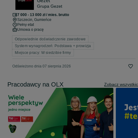
Gezet
Grupa Gezet
7 000 - 13 000 zł / mies. brutto
Szczecin
, Gumieńce
Pełny etat
Umowa o pracę
Odpowiednie doświadczenie zawodowe
System wynagrodzeń: Podstawa + prowizja
Miejsce pracy: W siedzibie firmy
Odświeżono dnia 07 sierpnia 2026
Pracodawcy na OLX
Zobacz wszystki