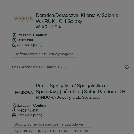
Doradca/Doradczyni Klienta w Salonie
W.KRUK - CH Galaxy
W. KRUK S.A.
Szczecin
, Centrum
Pełny etat
Umowa o pracę
Doświadczenie nie jest wymagane
Odświeżono dnia 06 sierpnia 2026
Praca Specjalista / Specjalistka ds.
Sprzedaży | pół etatu | Salon Pandora C.H.
PANDORA Jewelry CEE Sp. z o.o.
Galaxy Szczecin
Szczecin
, Centrum
Niepełny etat
Umowa o pracę
Odpowiednie doświadczenie zawodowe
System wynagrodzeń: Podstawa + prowizja