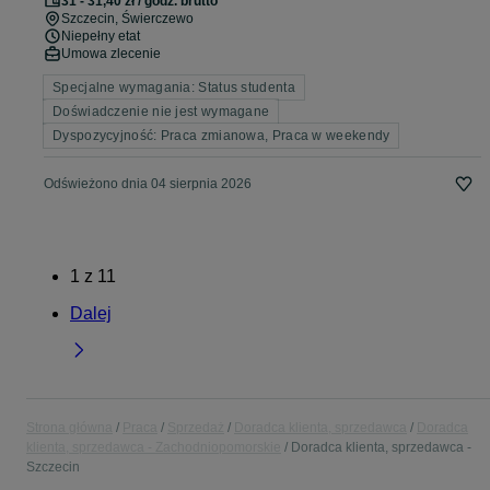
31 - 31,40 zł / godz. brutto
Szczecin
, Świerczewo
Niepełny etat
Umowa zlecenie
Specjalne wymagania: Status studenta
Doświadczenie nie jest wymagane
Dyspozycyjność: Praca zmianowa, Praca w weekendy
Odświeżono dnia 04 sierpnia 2026
1
z
11
Dalej
Strona główna
Praca
Sprzedaż
Doradca klienta, sprzedawca
Doradca
klienta, sprzedawca - Zachodniopomorskie
Doradca klienta, sprzedawca -
Szczecin