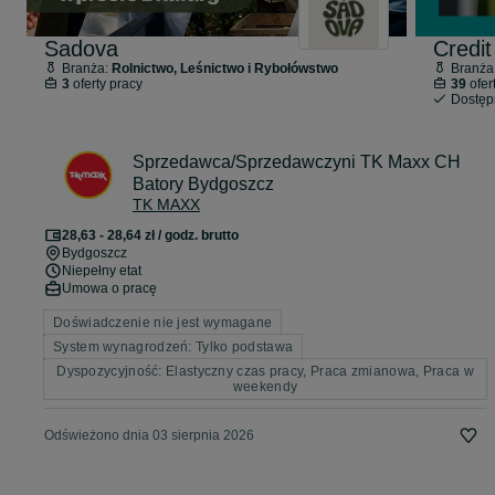
Sadova
Credit
Branża:
Rolnictwo, Leśnictwo i Rybołówstwo
Branża
3
oferty pracy
39
ofer
Dostę
Sprzedawca/Sprzedawczyni TK Maxx CH
Batory Bydgoszcz
TK MAXX
28,63 - 28,64 zł / godz. brutto
Bydgoszcz
Niepełny etat
Umowa o pracę
Doświadczenie nie jest wymagane
System wynagrodzeń: Tylko podstawa
Dyspozycyjność: Elastyczny czas pracy, Praca zmianowa, Praca w
weekendy
Odświeżono dnia 03 sierpnia 2026