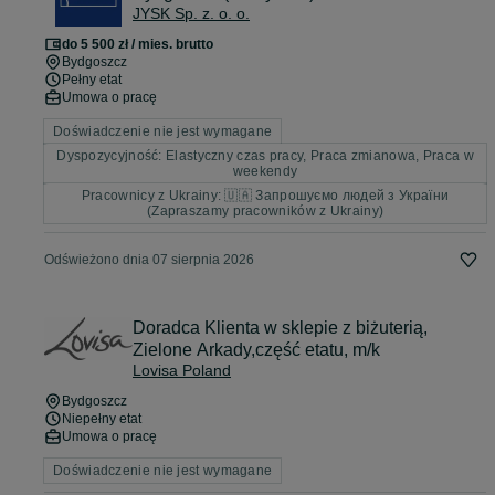
JYSK Sp. z. o. o.
do 5 500 zł / mies. brutto
Bydgoszcz
Pełny etat
Umowa o pracę
Doświadczenie nie jest wymagane
Dyspozycyjność: Elastyczny czas pracy, Praca zmianowa, Praca w
weekendy
Pracownicy z Ukrainy: 🇺🇦 Запрошуємо людей з України
(Zapraszamy pracowników z Ukrainy)
Odświeżono dnia 07 sierpnia 2026
Doradca Klienta w sklepie z biżuterią,
Zielone Arkady,część etatu, m/k
Lovisa Poland
Bydgoszcz
Niepełny etat
Umowa o pracę
Doświadczenie nie jest wymagane