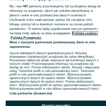
My i nasi
447
partnerzy przechowujemy lub uzyskujemy dostęp do
Mapa kategorii
informacji na urządzeniu, takich jak unikalne identyfikatory w
Mapa miejscowości
plikach cookie w celu przetwarzania danych osobowych.
Użytkownik może zaakceptować wybory lub zarządzać nimi,
Mapa ministron
klikając poniżej lub w dowolnym momencie na stronie polityki
Popularne wyszukiwania
prywatności. Te wybory będą sygnalizowane naszym partnerom i
nie będą miały wpływu na dane przeglądania.
Polityka cookies,
Polityka Prywatności
Wraz z naszymi partnerami przetwarzamy dane w celu
zapewnienia:
Użycie dokładnych danych geolokalizacyjnych. Aktywne
skanowanie charakterystyki urządzenia do celów identyfikacji.
Rozumienie odbiorców dzięki statystyce lub kombinacji danych z
różnych źródeł. Przechowywanie informacji na urządzeniu lub
dostęp do nich. Pomiar efektywności reklam. Rozwój i ulepszanie
usług. Tworzenie profili w celu personalizacji treści. Tworzenie
profili w celu spersonalizowanych reklam. Wykorzystywanie
ograniczonych danych do wyboru reklam. Wykorzystywanie
ograniczonych danych do wyboru treści. Pomiar efektywności
treści. Wykorzystanie profili do wyboru spersonalizowanych reklam.
Wykorzystywanie profili w celu doboru spersonalizowanych treści.
Lista partnerów (dostawców)
Akceptuj wszystkie