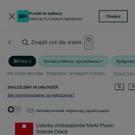
Przejdź do aplikacji
Otwórz
Otwieraj OLX jednym tapnięciem
Znajdź coś dla siebie
Filtry
·
2
Doradca klienta, sprzedawca
Bydgoszc
Dla Ciebie wszystko - Bydgoszcz - w kategorii Doradca klienta, sprzedawca
Zobacz Więc
ZNALEŹLIŚMY 68 OGŁOSZEŃ
Jak pozycjonowane są ogłoszenia?
🇺🇦 Автоматичний переклад українською
Lider/ka Ambasadorów Marki Ploom
Synergie Poland