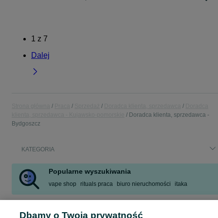
1
z
7
Dalej
Strona główna
Praca
Sprzedaż
Doradca klienta, sprzedawca
Doradca
klienta, sprzedawca - Kujawsko-pomorskie
Doradca klienta, sprzedawca -
Bydgoszcz
KATEGORIA
Popularne wyszukiwania
vape shop
rituals praca
biuro nieruchomości
itaka
Skorzystaj z największego serwisu ogłoszeniowego - Bydgoszcz i okolice! - kupuj lub sprzedawaj jeszcze wygodniej w kategorii Doradca klienta, sprzedawca!
Zobacz Więc
Dbamy o Twoją prywatność