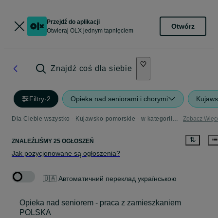
Przejdź do aplikacji
Otwórz
Otwieraj OLX jednym tapnięciem
Znajdź coś dla siebie
Filtry
·
2
Opieka nad seniorami i chorymi
Kujaws
Dla Ciebie wszystko - Kujawsko-pomorskie - w kategorii Opieka nad seniorami i chorymi
Zobacz Więc
ZNALEŹLIŚMY 25 OGŁOSZEŃ
Jak pozycjonowane są ogłoszenia?
🇺🇦 Автоматичний переклад українською
Opieka nad seniorem - praca z zamieszkaniem
POLSKA