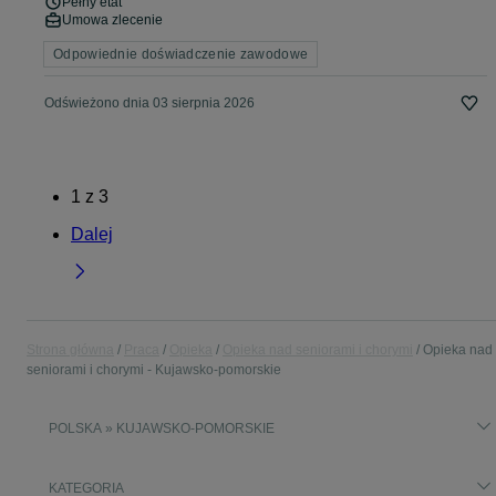
Pełny etat
Umowa zlecenie
Odpowiednie doświadczenie zawodowe
Odświeżono dnia 03 sierpnia 2026
1
z
3
Dalej
Strona główna
Praca
Opieka
Opieka nad seniorami i chorymi
Opieka nad
seniorami i chorymi - Kujawsko-pomorskie
POLSKA » KUJAWSKO-POMORSKIE
KATEGORIA