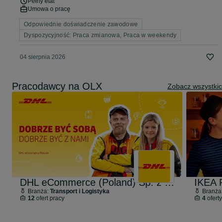
Pełny etat
Umowa o pracę
Odpowiednie doświadczenie zawodowe
Dyspozycyjność: Praca zmianowa, Praca w weekendy
04 sierpnia 2026
Pracodawcy na OLX
Zobacz wszystki
DHL eCommerce (Poland) Sp. z o.o.
IKEA R
Branża:
Transport i Logistyka
Branża
12
ofert pracy
4
oferty