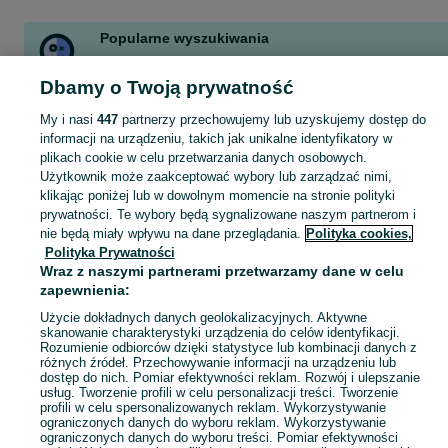
Popularne wyszukiwania
opiekunka osób starszych
praca opieka osób starszych
Dbamy o Twoją prywatność
My i nasi
447
partnerzy przechowujemy lub uzyskujemy dostęp do
Skorzystaj z największego serwisu ogłoszeniowego - Kujawsko-pomorskie i okolice! - kupuj lub sprzedawaj jeszcze wygodniej w kategorii Opieka nad seniorami i chorymi!
Zobacz Więc
informacji na urządzeniu, takich jak unikalne identyfikatory w
plikach cookie w celu przetwarzania danych osobowych.
Mapa kategorii
Użytkownik może zaakceptować wybory lub zarządzać nimi,
Mapa miejscowości
klikając poniżej lub w dowolnym momencie na stronie polityki
prywatności. Te wybory będą sygnalizowane naszym partnerom i
Mapa ministron
nie będą miały wpływu na dane przeglądania.
Polityka cookies,
Popularne wyszukiwania
Polityka Prywatności
Wraz z naszymi partnerami przetwarzamy dane w celu
zapewnienia:
Użycie dokładnych danych geolokalizacyjnych. Aktywne
skanowanie charakterystyki urządzenia do celów identyfikacji.
Rozumienie odbiorców dzięki statystyce lub kombinacji danych z
różnych źródeł. Przechowywanie informacji na urządzeniu lub
dostęp do nich. Pomiar efektywności reklam. Rozwój i ulepszanie
usług. Tworzenie profili w celu personalizacji treści. Tworzenie
profili w celu spersonalizowanych reklam. Wykorzystywanie
ograniczonych danych do wyboru reklam. Wykorzystywanie
ograniczonych danych do wyboru treści. Pomiar efektywności