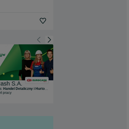
Cofnij do slajdu 1 z 3
Przejdź do slajdu 2 z 3
ash S.A.
Impel
a:
Handel Detaliczny i Hurtowy
Branża:
Zasoby Ludzkie i Rekrutacja
rt pracy
188
ofert pracy