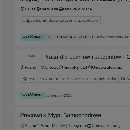
Kalisz
Pełny etat
Umowa o pracę
Odpowiednie doświadczenie zawodowe
ODPOWIADA SZYBKO
Odświeżono dnia 03 s
Praca dla uczniów i studentów - C
Poznań
, Chartowo
Niepełny etat
Umowa zlecenie
Specjalne wymagania: Książeczka sanepidowska
Dośw
05 sierpnia 2026
Pracownik Myjni Samochodowej
Poznań
, Stare Miasto
Pełny etat
Umowa o pracę