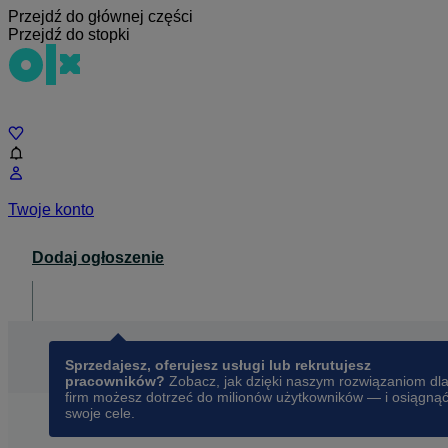
Przejdź do głównej części
Przejdź do stopki
Czat
Twoje konto
Dodaj ogłoszenie
Dla biznesu
opens in a new tab
Sprzedajesz, oferujesz usługi lub rekrutujesz
pracowników?
Zobacz, jak dzięki naszym rozwiązaniom dl
firm możesz dotrzeć do milionów użytkowników — i osiągną
swoje cele.