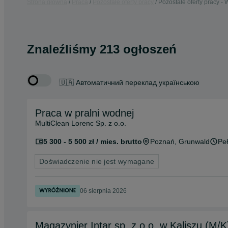
Strona główna
Praca
Pozostałe oferty pracy
Pozostałe oferty pracy - 
Znaleźliśmy 213 ogłoszeń
🇺🇦 Автоматичний переклад українською
Praca w pralni wodnej
MultiClean Lorenc Sp. z o.o.
5 300 - 5 500 zł / mies. brutto
Poznań
, Grunwald
Peł
Doświadczenie nie jest wymagane
06 sierpnia 2026
Magazynier Intar sp. z o.o. w Kaliszu (M/K