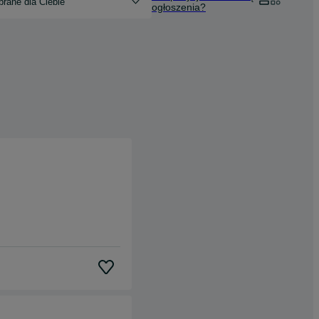
rane dla Ciebie
ogłoszenia?