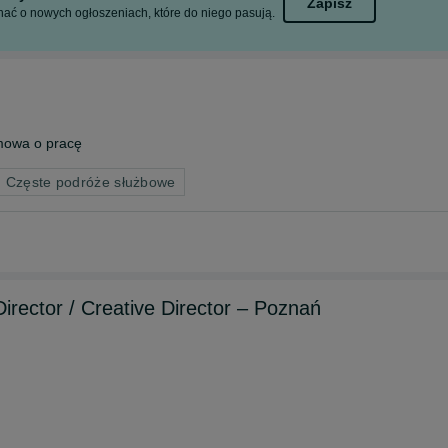
Zapisz
ać o nowych ogłoszeniach, które do niego pasują.
owa o pracę
: Częste podróże służbowe
 Director / Creative Director – Poznań