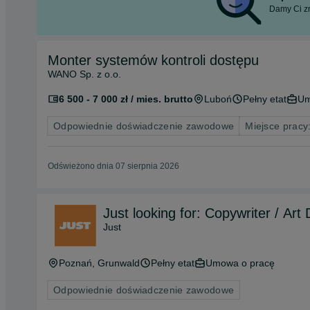
Damy Ci zn
Monter systemów kontroli dostępu
WANO Sp. z o.o.
6 500 - 7 000 zł / mies. brutto
Luboń
Pełny etat
Um
Odpowiednie doświadczenie zawodowe
Miejsce pracy
Odświeżono dnia 07 sierpnia 2026
Just looking for: Copywriter / Art
Just
Poznań
, Grunwald
Pełny etat
Umowa o pracę
Odpowiednie doświadczenie zawodowe