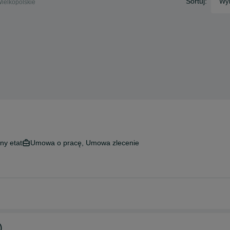
Sortuj:
Wyb
Wielkopolskie
ny etat
Umowa o pracę, Umowa zlecenie
)