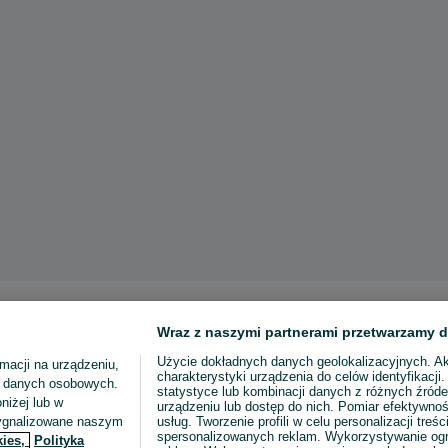
Wraz z naszymi partnerami przetwarzamy d
Użycie dokładnych danych geolokalizacyjnych. A
macji na urządzeniu,
charakterystyki urządzenia do celów identyfikacji
ia danych osobowych.
statystyce lub kombinacji danych z różnych źróde
niżej lub w
urządzeniu lub dostęp do nich. Pomiar efektywnoś
sygnalizowane naszym
usług. Tworzenie profili w celu personalizacji treści
spersonalizowanych reklam. Wykorzystywanie og
kies,
Polityka