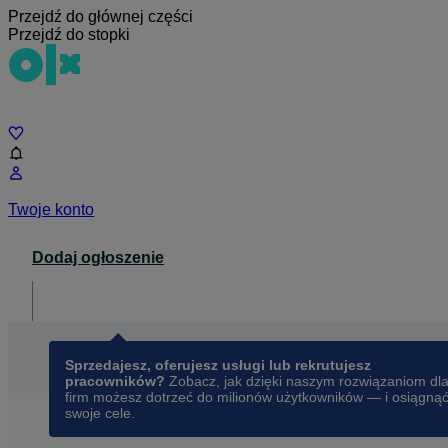
Przejdź do głównej części
Przejdź do stopki
Czat
Twoje konto
Dodaj ogłoszenie
Dla biznesu
opens in a new tab
Sprzedajesz, oferujesz usługi lub rekrutujesz
pracowników?
Zobacz, jak dzięki naszym rozwiązaniom dl
firm możesz dotrzeć do milionów użytkowników — i osiągną
swoje cele.