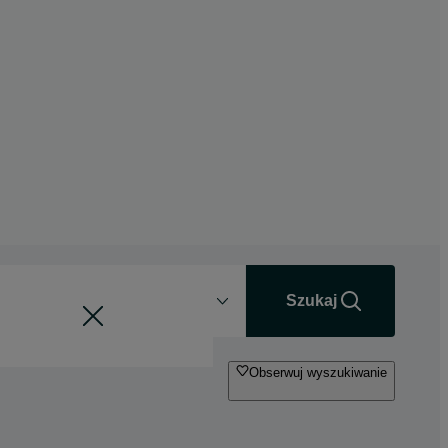
Odległość
+0 km
Szukaj
Obserwuj wyszukiwanie