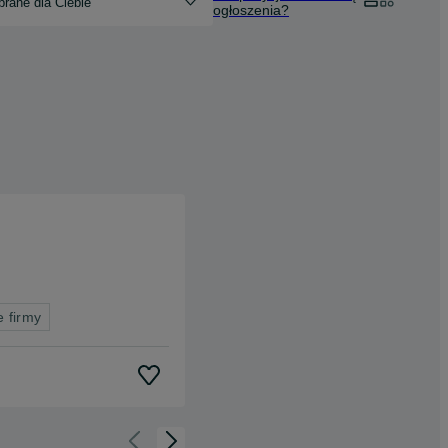
rane dla Ciebie
ogłoszenia?
e firmy
Cofnij do slajdu 1 z 3
Przejdź do slajdu 2 z 3