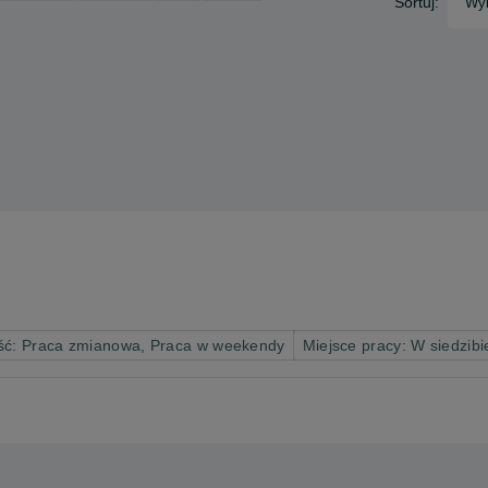
Sortuj:
Wyb
ść: Praca zmianowa, Praca w weekendy
Miejsce pracy: W siedzibi