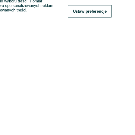
o wyboru treści. Pomiar
boru spersonalizowanych reklam.
zowanych treści.
Ustaw preferencje