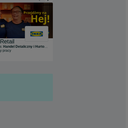
Retail
Peek & Cloppenburg
a:
Handel Detaliczny i Hurtowy
Branża:
Handel Detaliczny i Hurtowy
ty pracy
8
ofert pracy