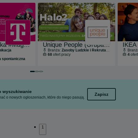
T-Mobile Polska #MagentaTeam
Unique People (Grupa CCIG)
IKEA 
ikacja
Branża:
Zasoby Ludzkie i Rekrutacja
Branż
68
ofert pracy
4
ofer
a spontaniczna
Przejdź do slajdu 1 z 3
Przejdź do slajdu 2 z 3
Przejdź do slajdu 3 z 3
to wyszukiwanie
Zapisz
ać o nowych ogłoszeniach, które do niego pasują.
1