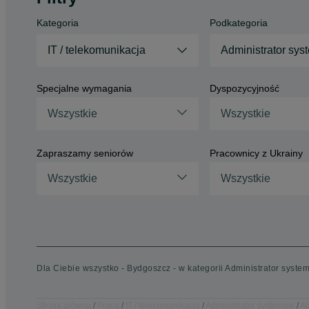
Kategoria
Podkategoria
IT / telekomunikacja
Administrator sy
Specjalne wymagania
Dyspozycyjność
Wszystkie
Wszystkie
Zapraszamy seniorów
Pracownicy z Ukrainy
Wszystkie
Wszystkie
Dla Ciebie wszystko - Bydgoszcz - w kategorii Administrator syste
Strona główna
Praca
IT / telekomunikacja
Administrator systemów
Ad