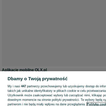
Aplikacje mobilne OLX.pl
Pomoc
Dbamy o Twoją prywatność
Wyróżnione ogłoszenia
My i nasi
447
partnerzy przechowujemy lub uzyskujemy dostęp do infor
takich jak unikalne identyfikatory w plikach cookie w celu przetwarzan
Oferta dla firm
Użytkownik może zaakceptować wybory lub zarządzać nimi, klikając po
Blog
dowolnym momencie na stronie polityki prywatności. Te wybory będą 
partnerom i nie będą miały wpływu na dane przeglądania.
Polityka coo
Regulamin