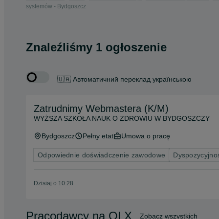
systemów - Bydgoszcz
Znaleźliśmy 1 ogłoszenie
🇺🇦 Автоматичний переклад українською
Zatrudnimy Webmastera (K/M)
WYŻSZA SZKOŁA NAUK O ZDROWIU W BYDGOSZCZY
Bydgoszcz
Pełny etat
Umowa o pracę
Odpowiednie doświadczenie zawodowe
Dyspozycyjno
Dzisiaj o 10:28
Pracodawcy na OLX
Zobacz wszystkich