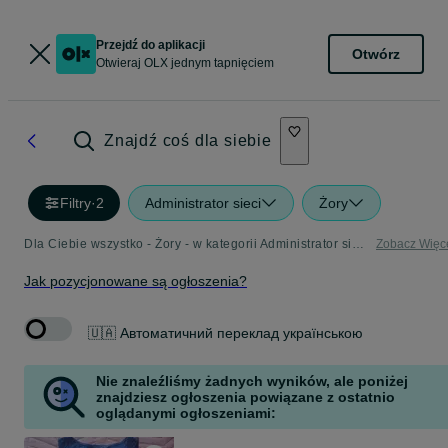
Przejdź do aplikacji
Otwórz
Otwieraj OLX jednym tapnięciem
Znajdź coś dla siebie
Filtry
·
2
Administrator sieci
Żory
Dla Ciebie wszystko - Żory - w kategorii Administrator sieci
Zobacz Więc
Jak pozycjonowane są ogłoszenia?
🇺🇦 Автоматичний переклад українською
Nie znaleźliśmy żadnych wyników, ale poniżej
znajdziesz ogłoszenia powiązane z ostatnio
oglądanymi ogłoszeniami: