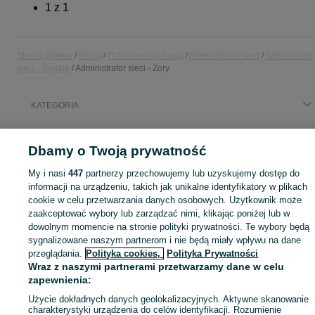
1
z
1
Strona główna
Praca
IT / telekomunikacja
Administrator sieci
Administrato
sieci - Śląskie
Administrator sieci - Żory
KATEGORIA
Skorzystaj z największego serwisu ogłoszeniowego - Żory i okolice! - kupuj lub sprzedawaj jeszcze wygodniej w kategorii Administrator sieci!
Zobacz Więc
Dbamy o Twoją prywatność
Mapa kategorii
My i nasi
447
partnerzy przechowujemy lub uzyskujemy dostęp do
informacji na urządzeniu, takich jak unikalne identyfikatory w plikach
Mapa miejscowości
cookie w celu przetwarzania danych osobowych. Użytkownik może
Mapa ministron
zaakceptować wybory lub zarządzać nimi, klikając poniżej lub w
dowolnym momencie na stronie polityki prywatności. Te wybory będą
Popularne wyszukiwania
sygnalizowane naszym partnerom i nie będą miały wpływu na dane
przeglądania.
Polityka cookies,
Polityka Prywatności
Wraz z naszymi partnerami przetwarzamy dane w celu
zapewnienia:
Użycie dokładnych danych geolokalizacyjnych. Aktywne skanowanie
charakterystyki urządzenia do celów identyfikacji. Rozumienie