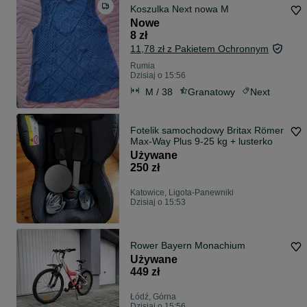
Koszulka Next nowa M
Nowe
8 zł
11,78 zł z Pakietem Ochronnym
Rumia
Dzisiaj o 15:56
M / 38
Granatowy
Next
Fotelik samochodowy Britax Römer
Max-Way Plus 9-25 kg + lusterko
Używane
250 zł
Katowice, Ligota-Panewniki
Dzisiaj o 15:53
Rower Bayern Monachium
Używane
449 zł
Łódź, Górna
Dzisiaj o 15:56