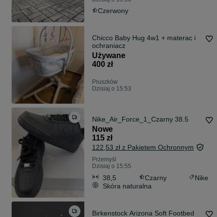
Czerwony
Chicco Baby Hug 4w1 + materac i
ochraniacz
Używane
400 zł
Pruszków
Dzisiaj o 15:53
Nike_Air_Force_1_Czarny 38.5
Nowe
115 zł
122,53 zł z Pakietem Ochronnym
Przemyśl
Dzisiaj o 15:55
38,5
Czarny
Nike
Skóra naturalna
Birkenstock Arizona Soft Footbed