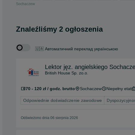
Sochaczew
Znaleźliśmy 2 ogłoszenia
🇺🇦 Автоматичний переклад українською
Lektor jęz. angielskiego Sochacze
British House Sp. zo.o.
70 - 120 zł / godz. brutto
Sochaczew
Niepełny etat
Odpowiednie doświadczenie zawodowe
Dyspozycyjnoś
Odświeżono dnia 06 sierpnia 2026