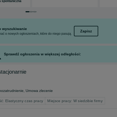
a spontaniczna
Przejdź do slajdu 1 z 3
Przejdź do slajdu 2 z 3
Przejdź do slajdu 3 z 3
to wyszukiwanie
Zapisz
ać o nowych ogłoszeniach, które do niego pasują.
Sprawdź ogłoszenia w większej odległości:
stacjonarnie
ozatrudnienie, Umowa zlecenie
ć: Elastyczny czas pracy
Miejsce pracy: W siedzibie firmy