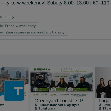
o – tylko w weekendy! Soboty 8:00–13:00 | 60–110 
wa
Inny
ść: Praca w weekendy
ни (Zapraszamy pracowników z Ukrainy)
Greenyard Logistics Poland
Lagar
two
Branża:
Transport i Logistyka
Branż
5
ofert pracy
13
ofe