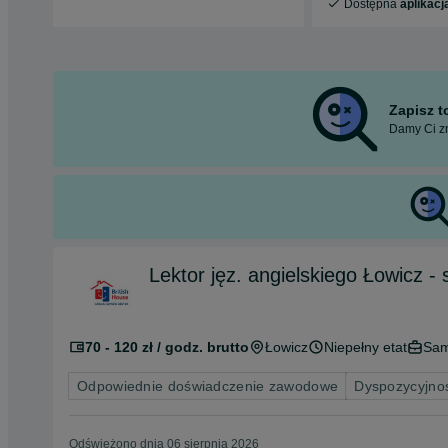
Dostępna
aplikacj
Zapisz 
Damy Ci zn
Lektor jęz. angielskiego Łowicz - 
70 - 120 zł / godz. brutto
Łowicz
Niepełny etat
Sam
Odpowiednie doświadczenie zawodowe
Dyspozycyjnoś
Odświeżono dnia 06 sierpnia 2026