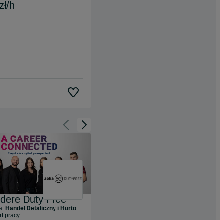
zł/h
Cofnij do slajdu 1 z 3
Przejdź do slajdu 2 z 3
dere Duty Free
Lidl Polska
a:
Handel Detaliczny i Hurtowy
Branża:
Handel Detaliczny i Hurtowy
rt pracy
261
ofert pracy