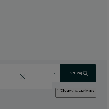
Odległość
+0 km
Szukaj
Obserwuj wyszukiwanie