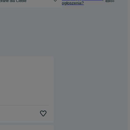
rane dla Ciebie
ogłoszenia?