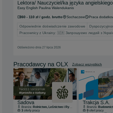
Lektora/ Nauczyciel/ka języka angielskieg
Easy English Paulina Walendukanis
60 - 110 zł / godz. brutto
Sochaczew
Praca dodatko
Odpowiednie doświadczenie zawodowe
Dyspozycyjno
Pracownicy z Ukrainy: 🇺🇦 Запрошуємо людей з Украї
Odświeżono dnia 27 lipca 2026
Pracodawcy na OLX
Zobacz wszystkich
Sadova
Trakcja S.A.
Branża:
Rolnictwo, Leśnictwo i Rybołówstwo
Branża:
Budownic
3
oferty pracy
0
ofert pracy