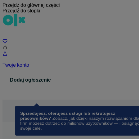
Przejdź do głównej części
Przejdź do stopki
Czat
Twoje konto
Dodaj ogłoszenie
Dla biznesu
opens in a new tab
Sprzedajesz, oferujesz usługi lub rekrutujesz
pracowników?
Zobacz, jak dzięki naszym rozwiązaniom dl
firm możesz dotrzeć do milionów użytkowników — i osiągną
swoje cele.