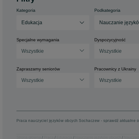
Kategoria
Podkategoria
Edukacja
Nauczanie język
Specjalne wymagania
Dyspozycyjność
Wszystkie
Wszystkie
Zapraszamy seniorów
Pracownicy z Ukrainy
Wszystkie
Wszystkie
Praca nauczyciel języków obcych Sochaczew - sprawdź aktualne of
Strona główna
Praca
Edukacja
Nauczanie języków obcych
Nauczani