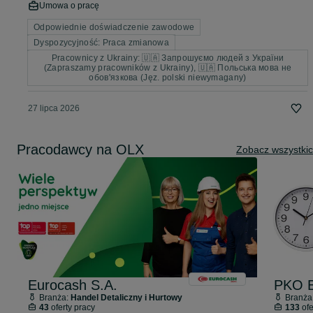
Umowa o pracę
Odpowiednie doświadczenie zawodowe
Dyspozycyjność: Praca zmianowa
Pracownicy z Ukrainy: 🇺🇦 Запрошуємо людей з України
(Zapraszamy pracowników z Ukrainy), 🇺🇦 Польська мова не
обов'язкова (Jęz. polski niewymagany)
27 lipca 2026
Pracodawcy na OLX
Zobacz wszystki
Eurocash S.A.
PKO B
Branża:
Handel Detaliczny i Hurtowy
Branża
43
oferty pracy
133
ofe