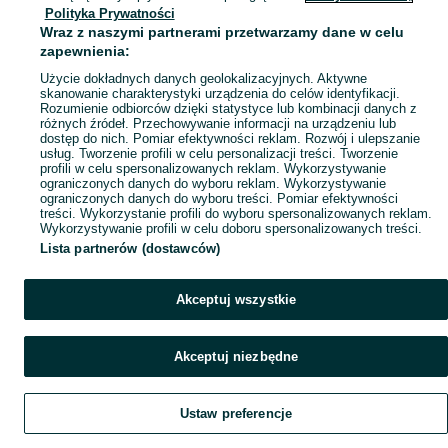
Mapa kategorii
Polityka Prywatności
Wraz z naszymi partnerami przetwarzamy dane w celu
Mapa miejscowości
zapewnienia:
Mapa ministron
Użycie dokładnych danych geolokalizacyjnych. Aktywne
Popularne wyszukiwania
skanowanie charakterystyki urządzenia do celów identyfikacji.
Rozumienie odbiorców dzięki statystyce lub kombinacji danych z
różnych źródeł. Przechowywanie informacji na urządzeniu lub
dostęp do nich. Pomiar efektywności reklam. Rozwój i ulepszanie
usług. Tworzenie profili w celu personalizacji treści. Tworzenie
profili w celu spersonalizowanych reklam. Wykorzystywanie
ograniczonych danych do wyboru reklam. Wykorzystywanie
ograniczonych danych do wyboru treści. Pomiar efektywności
treści. Wykorzystanie profili do wyboru spersonalizowanych reklam.
Wykorzystywanie profili w celu doboru spersonalizowanych treści.
Lista partnerów (dostawców)
Akceptuj wszystkie
Akceptuj niezbędne
Ustaw preferencje
Szukaj
Obserwujesz
Dodaj
Czat
Konto