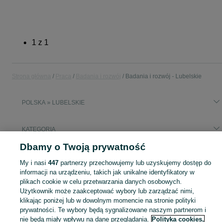
1
z
1
Strona główna
Praca
Badania i rozwój
Badania i rozwój - Lubelskie
POLSKA » LUBELSKIE
KATEGORIA
Dbamy o Twoją prywatność
Popularne wyszukiwania
My i nasi
447
partnerzy przechowujemy lub uzyskujemy dostęp do
praca dla studenta
student
vivo praca
felicity praca
informacji na urządzeniu, takich jak unikalne identyfikatory w
pracownik na produkcji
plikach cookie w celu przetwarzania danych osobowych.
Użytkownik może zaakceptować wybory lub zarządzać nimi,
klikając poniżej lub w dowolnym momencie na stronie polityki
Skorzystaj z największego serwisu ogłoszeniowego w Polsce! - Lubelskie - kupuj lub sprzedawaj jeszcze wygodniej w kategorii Badania i rozwój!
Zobacz Więc
prywatności. Te wybory będą sygnalizowane naszym partnerom i
nie będą miały wpływu na dane przeglądania.
Polityka cookies,