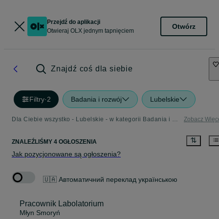
Przejdź do aplikacji
Otwórz
Otwieraj OLX jednym tapnięciem
Znajdź coś dla siebie
Filtry
·
2
Badania i rozwój
Lubelskie
Dla Ciebie wszystko - Lubelskie - w kategorii Badania i rozwój
Zobacz Więc
ZNALEŹLIŚMY 4 OGŁOSZENIA
Jak pozycjonowane są ogłoszenia?
🇺🇦 Автоматичний переклад українською
Pracownik Labolatorium
Młyn Smoryń