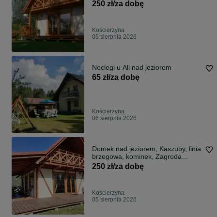
250 zł/za dobę
Kościerzyna
05 sierpnia 2026
Noclegi u Ali nad jeziorem
65 zł/za dobę
Kościerzyna
06 sierpnia 2026
Domek nad jeziorem, Kaszuby, linia
brzegowa, kominek, Zagroda
Szarlota
250 zł/za dobę
Kościerzyna
05 sierpnia 2026