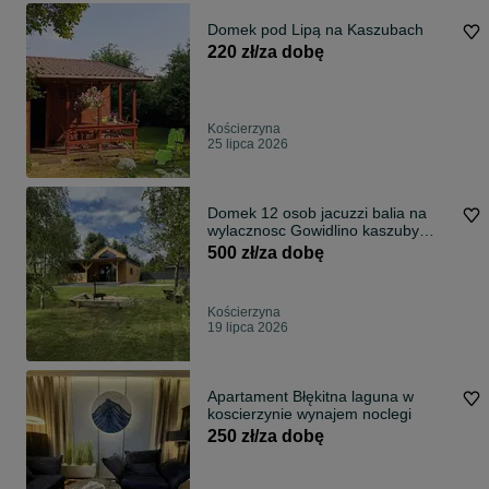
Domek pod Lipą na Kaszubach
220 zł/za dobę
Kościerzyna
25 lipca 2026
Domek 12 osob jacuzzi balia na
wylacznosc Gowidlino kaszuby
staw jezioro plaza
500 zł/za dobę
Kościerzyna
19 lipca 2026
Apartament Błękitna laguna w
koscierzynie wynajem noclegi
250 zł/za dobę