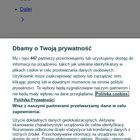
Dalej
Strona główna
Noclegi
Noclegi Polska
Noclegi Polska - Pomorskie
Nocle
Dbamy o Twoją prywatność
Polska - Kościerzyna
My i nasi
447
partnerzy przechowujemy lub uzyskujemy dostęp do
informacji na urządzeniu, takich jak unikalne identyfikatory w
KATEGORIA
plikach cookie w celu przetwarzania danych osobowych.
Użytkownik może zaakceptować wybory lub zarządzać nimi,
Skorzystaj z największego serwisu ogłoszeniowego - Kościerzyna i okolice! - kupuj lub sprzedawaj jeszcze wygodniej w kategorii Noclegi Polska!
Zobacz Więc
klikając poniżej lub w dowolnym momencie na stronie polityki
prywatności. Te wybory będą sygnalizowane naszym partnerom i
nie będą miały wpływu na dane przeglądania.
Polityka cookies,
Mapa kategorii
Polityka Prywatności
Mapa miejscowości
Wraz z naszymi partnerami przetwarzamy dane w celu
Mapa ministron
zapewnienia:
Popularne wyszukiwania
Użycie dokładnych danych geolokalizacyjnych. Aktywne
skanowanie charakterystyki urządzenia do celów identyfikacji.
Rozumienie odbiorców dzięki statystyce lub kombinacji danych z
różnych źródeł. Przechowywanie informacji na urządzeniu lub
dostęp do nich. Pomiar efektywności reklam. Rozwój i ulepszanie