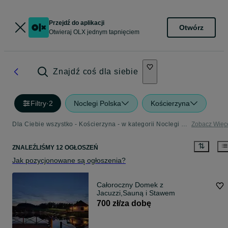
Przejdź do aplikacji
Otwórz
Otwieraj OLX jednym tapnięciem
Znajdź coś dla siebie
Filtry
·
2
Noclegi Polska
Kościerzyna
Dla Ciebie wszystko - Kościerzyna - w kategorii Noclegi Polska
Zobacz Więc
ZNALEŹLIŚMY 12 OGŁOSZEŃ
Jak pozycjonowane są ogłoszenia?
Całoroczny Domek z
Jacuzzi,Sauną i Stawem
700 zł/za dobę