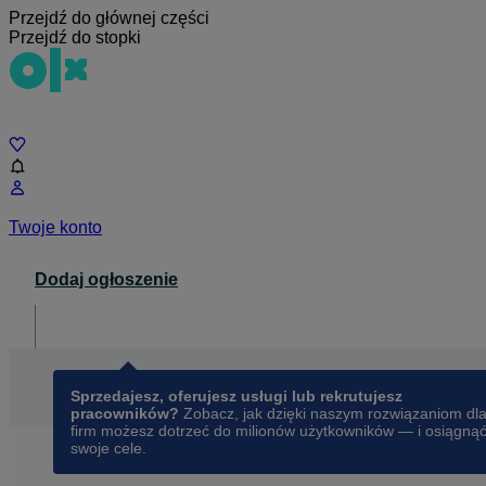
Przejdź do głównej części
Przejdź do stopki
Czat
Twoje konto
Dodaj ogłoszenie
Dla biznesu
opens in a new tab
Sprzedajesz, oferujesz usługi lub rekrutujesz
pracowników?
Zobacz, jak dzięki naszym rozwiązaniom dl
firm możesz dotrzeć do milionów użytkowników — i osiągną
swoje cele.