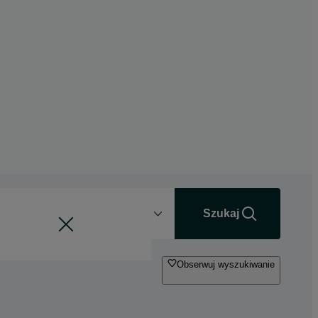
Odległość
+0 km
Szukaj
Obserwuj wyszukiwanie