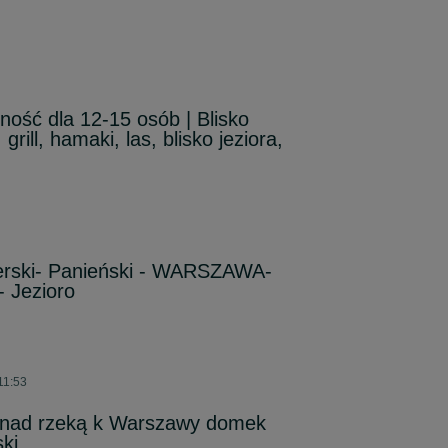
ność dla 12-15 osób | Blisko
rill, hamaki, las, blisko jeziora,
rski- Panieński - WARSZAWA-
- Jezioro
11:53
nad rzeką k Warszawy domek
ki