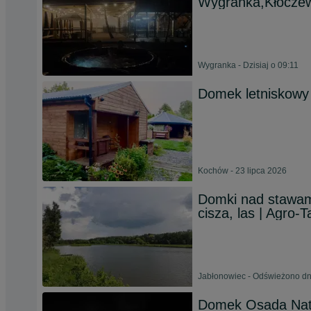
Wygranka,Kłoczew
Wygranka - Dzisiaj o 09:11
Domek letniskowy
Kochów - 23 lipca 2026
Domki nad stawami
cisza, las | Agro-T
Jabłonowiec - Odświeżono dn
Domek Osada Natu