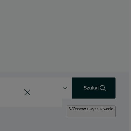
Odległość
+0 km
Szukaj
Obserwuj wyszukiwanie