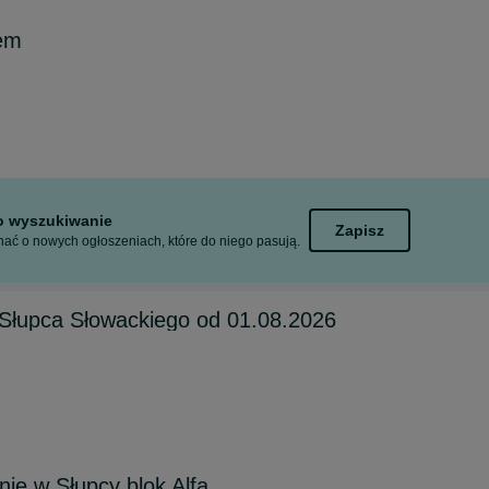
em
to wyszukiwanie
Zapisz
ać o nowych ogłoszeniach, które do niego pasują.
Słupca Słowackiego od 01.08.2026
e w Słupcy blok Alfa