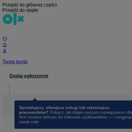
Przejdź do głównej części
Przejdź do stopki
Czat
Twoje konto
Dodaj ogłoszenie
Dla biznesu
opens in a new tab
Sprzedajesz, oferujesz usługi lub rekrutujesz
pracowników?
Zobacz, jak dzięki naszym rozwiązaniom dl
firm możesz dotrzeć do milionów użytkowników — i osiągną
swoje cele.