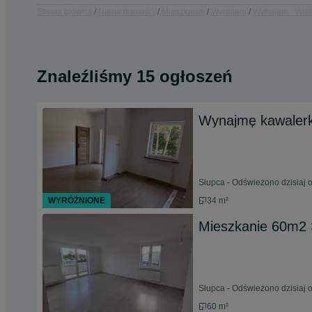
Strona główna
Nieruchomości
Mieszkania
Wynajem
Wynajem - Wiel
Znaleźliśmy 15 ogłoszeń
Wynajmę kawalerkę
Słupca - Odświeżono dzisiaj 
WYRÓŻNIONE
34 m²
Mieszkanie 60m2 
Słupca - Odświeżono dzisiaj 
60 m²