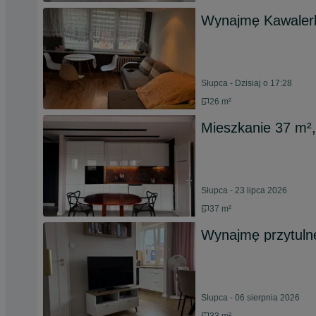
Wynajmę Kawalerkę
Słupca - Dzisiaj o 17:28
26 m²
Mieszkanie 37 m²,
Słupca - 23 lipca 2026
37 m²
Wynajmę przytulne
Słupca - 06 sierpnia 2026