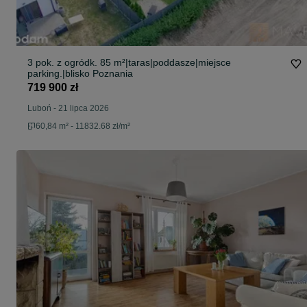
3 pok. z ogródk. 85 m²|taras|poddasze|miejsce
parking.|blisko Poznania
719 900 zł
Luboń
-
21 lipca 2026
60,84 m² - 11832.68 zł/m²