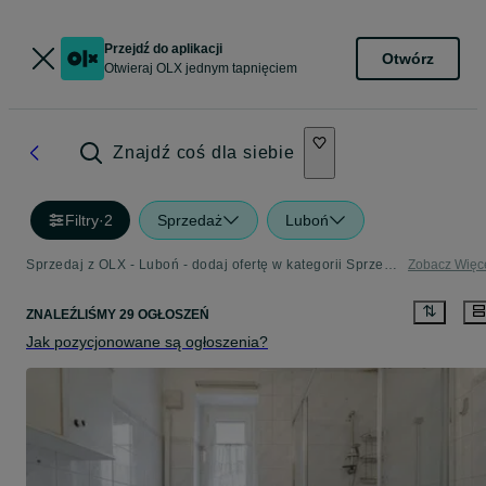
Przejdź do aplikacji
Otwórz
Otwieraj OLX jednym tapnięciem
Znajdź coś dla siebie
Filtry
·
2
Sprzedaż
Luboń
Sprzedaj z OLX - Luboń - dodaj ofertę w kategorii Sprzedaż
Zobacz Więc
ZNALEŹLIŚMY 29 OGŁOSZEŃ
Jak pozycjonowane są ogłoszenia?