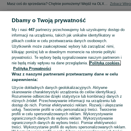
Masz coś do sprzedania? Chętnie pomożemy! Wejdź na OLX, dodaj ofertę i sprzedaj w kategorii Sprzedaż - Luboń i okolice!
Zobacz Więc
Mapa kategorii
Dbamy o Twoją prywatność
Mapa miejscowości
My i nasi
447
partnerzy przechowujemy lub uzyskujemy dostęp do
Mapa ministron
informacji na urządzeniu, takich jak unikalne identyfikatory w
Popularne wyszukiwania
plikach cookie w celu przetwarzania danych osobowych.
Użytkownik może zaakceptować wybory lub zarządzać nimi,
klikając poniżej lub w dowolnym momencie na stronie polityki
prywatności. Te wybory będą sygnalizowane naszym partnerom i
nie będą miały wpływu na dane przeglądania.
Polityka cookies,
Polityka Prywatności
Wraz z naszymi partnerami przetwarzamy dane w celu
zapewnienia:
Użycie dokładnych danych geolokalizacyjnych. Aktywne
skanowanie charakterystyki urządzenia do celów identyfikacji.
Rozumienie odbiorców dzięki statystyce lub kombinacji danych z
różnych źródeł. Przechowywanie informacji na urządzeniu lub
dostęp do nich. Pomiar efektywności reklam. Rozwój i ulepszanie
usług. Tworzenie profili w celu personalizacji treści. Tworzenie
profili w celu spersonalizowanych reklam. Wykorzystywanie
ograniczonych danych do wyboru reklam. Wykorzystywanie
ograniczonych danych do wyboru treści. Pomiar efektywności
treści. Wykorzystanie profili do wyboru spersonalizowanych reklam.