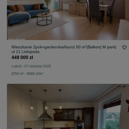
Mieszkanie 2pok+garderoba/biuro| 50 m²|Balkon| M park|
ul 11 Listopada
449 000 zł
Luboń
-
07 sierpnia 2026
50 m² - 8980 zł/m²