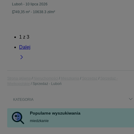
Luboń
-
10 lipca 2026
49,35 m² - 10638.3 zł/m²
1
z
3
Dalej
Strona główna
Nieruchomości
Mieszkania
Sprzedaż
Sprzedaż -
Wielkopolskie
Sprzedaż - Luboń
KATEGORIA
Popularne wyszukiwania
miedzkanie