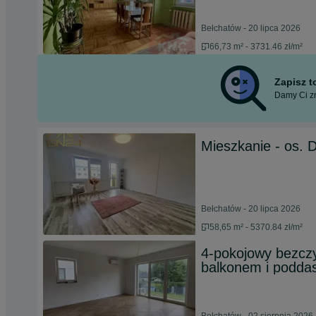
Bełchatów - 20 lipca 2026
66,73 m² - 3731.46 zł/m²
Zapisz 
Damy Ci zn
Mieszkanie - os. D
Bełchatów - 20 lipca 2026
58,65 m² - 5370.84 zł/m²
4-pokojowy bezcz
balkonem i podd