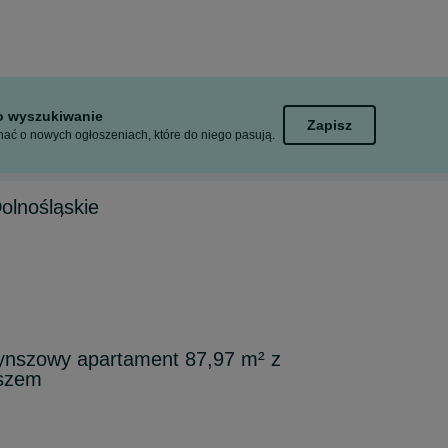
to wyszukiwanie
Zapisz
ać o nowych ogłoszeniach, które do niego pasują.
olnośląskie
ynszowy apartament 87,97 m² z
aszem