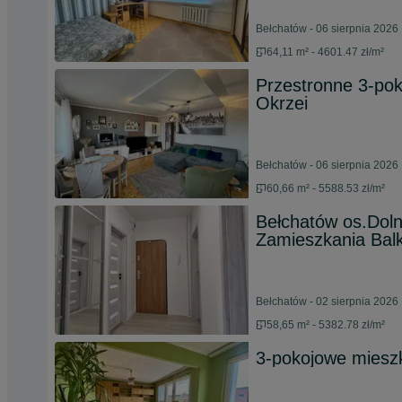
Bełchatów - 06 sierpnia 2026
64,11 m² - 4601.47 zł/m²
Przestronne 3-pok
Okrzei
Bełchatów - 06 sierpnia 2026
60,66 m² - 5588.53 zł/m²
Bełchatów os.Doln
Zamieszkania Bal
Bełchatów - 02 sierpnia 2026
58,65 m² - 5382.78 zł/m²
3-pokojowe miesz