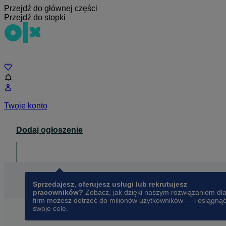
Przejdź do głównej części
Przejdź do stopki
Czat
Twoje konto
Dodaj ogłoszenie
Dla biznesu
opens in a new tab
Sprzedajesz, oferujesz usługi lub rekrutujesz
pracowników?
Zobacz, jak dzięki naszym rozwiązaniom dl
firm możesz dotrzeć do milionów użytkowników — i osiągną
swoje cele.