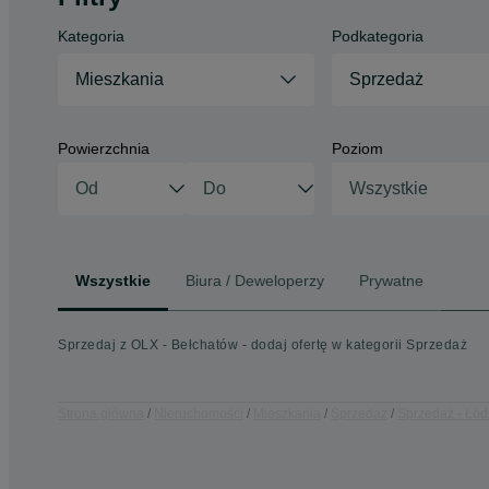
Kategoria
Podkategoria
Mieszkania
Sprzedaż
Powierzchnia
Poziom
Wszystkie
Wszystkie
Biura / Deweloperzy
Prywatne
Sprzedaj z OLX - Bełchatów - dodaj ofertę w kategorii Sprzedaż
Strona główna
Nieruchomości
Mieszkania
Sprzedaż
Sprzedaż - Łód