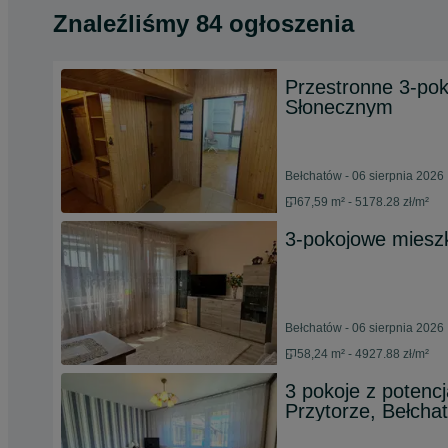
Znaleźliśmy 84 ogłoszenia
Przestronne 3-pok
Słonecznym
Bełchatów - 06 sierpnia 2026
67,59 m² - 5178.28 zł/m²
3-pokojowe mieszka
Bełchatów - 06 sierpnia 2026
58,24 m² - 4927.88 zł/m²
3 pokoje z potenc
Przytorze, Bełcha