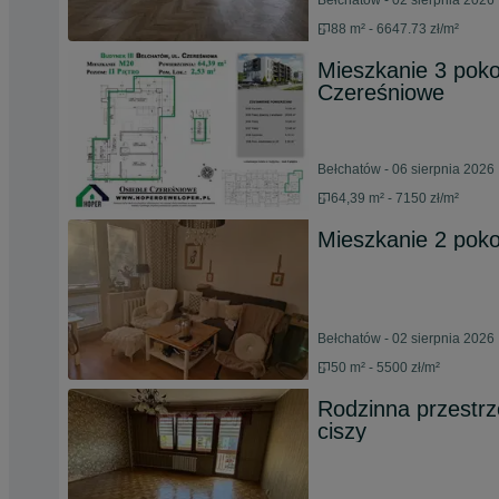
Bełchatów - 02 sierpnia 2026
88 m² - 6647.73 zł/m²
Mieszkanie 3 pokoj
Czereśniowe
Bełchatów - 06 sierpnia 2026
64,39 m² - 7150 zł/m²
Mieszkanie 2 poko
Bełchatów - 02 sierpnia 2026
50 m² - 5500 zł/m²
Rodzinna przestrz
ciszy