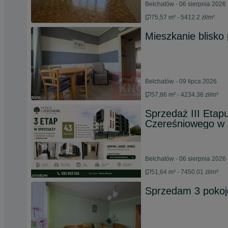
Bełchatów - 06 sierpnia 2026
75,57 m² - 5412.2 zł/m²
Mieszkanie blisko
Bełchatów - 09 lipca 2026
57,86 m² - 4234.36 zł/m²
Sprzedaż III Eta
Czereśniowego w 
Bełchatów - 06 sierpnia 2026
51,64 m² - 7450.01 zł/m²
Sprzedam 3 pokoj