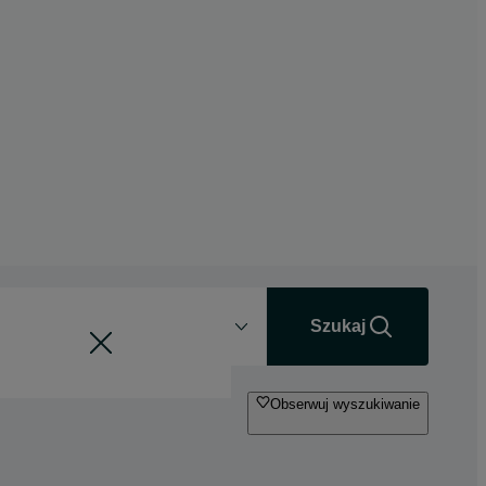
Odległość
+0 km
Szukaj
Obserwuj wyszukiwanie