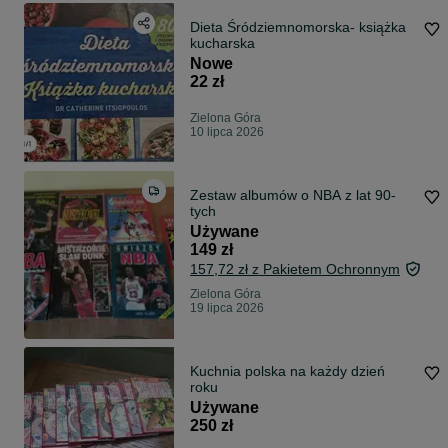
Dieta Śródziemnomorska- książka
kucharska
Nowe
22 zł
Zielona Góra
10 lipca 2026
Zestaw albumów o NBA z lat 90-
tych
Używane
149 zł
157,72 zł z Pakietem Ochronnym
Zielona Góra
19 lipca 2026
Kuchnia polska na każdy dzień
roku
Używane
250 zł