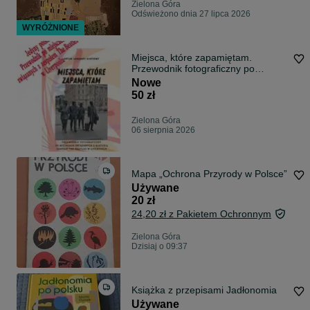
Zielona Góra
Odświeżono dnia 27 lipca 2026
WYRÓŻNIONE
Miejsca, które zapamiętam.
Przewodnik fotograficzny po
Liverpoolu. Miejsca zwiazane z
Nowe
zespołem The Beatles
50 zł
Zielona Góra
06 sierpnia 2026
Mapa „Ochrona Przyrody w Polsce”
Używane
20 zł
24,20 zł z Pakietem Ochronnym
Zielona Góra
Dzisiaj o 09:37
Książka z przepisami Jadłonomia
Używane