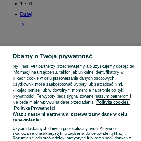
1
z
76
Dalej
Strona główna
Muzyka i Edukacja
Książki
Poradniki i albumy
Poradniki i
albumy - Lubuskie
Poradniki i albumy - Zielona Góra
Dbamy o Twoją prywatność
My i nasi
447
partnerzy przechowujemy lub uzyskujemy dostęp do
KATEGORIA
informacji na urządzeniu, takich jak unikalne identyfikatory w
plikach cookie w celu przetwarzania danych osobowych.
Użytkownik może zaakceptować wybory lub zarządzać nimi,
Zobacz Więc
Sprzedaż poradników i albumów Zielona Góra ▶️ kulinaria, sztuka, fotografia i inne ✅ Nowe i używane w super cenach ✌ Kupuj i sprzedawaj na OLX.pl!
klikając poniżej lub w dowolnym momencie na stronie polityki
prywatności. Te wybory będą sygnalizowane naszym partnerom i
Mapa kategorii
nie będą miały wpływu na dane przeglądania.
Polityka cookies,
Polityka Prywatności
Mapa miejscowości
Wraz z naszymi partnerami przetwarzamy dane w celu
Mapa ministron
zapewnienia:
Popularne wyszukiwania
Użycie dokładnych danych geolokalizacyjnych. Aktywne
skanowanie charakterystyki urządzenia do celów identyfikacji.
Rozumienie odbiorców dzięki statystyce lub kombinacji danych z