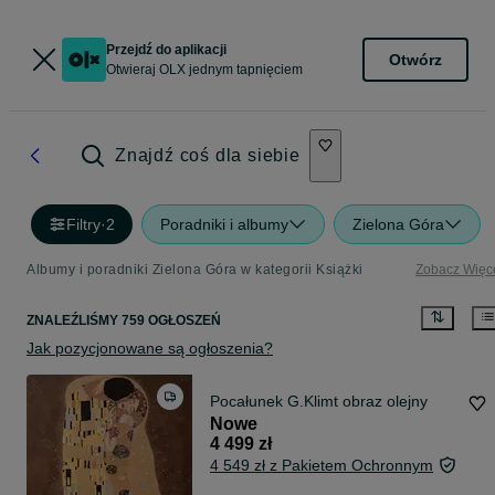
Przejdź do aplikacji
Otwórz
Otwieraj OLX jednym tapnięciem
Znajdź coś dla siebie
Filtry
·
2
Poradniki i albumy
Zielona Góra
Albumy i poradniki Zielona Góra w kategorii Książki
Zobacz Więc
ZNALEŹLIŚMY 759 OGŁOSZEŃ
Jak pozycjonowane są ogłoszenia?
Pocałunek G.Klimt obraz olejny
Nowe
4 499 zł
4 549 zł z Pakietem Ochronnym