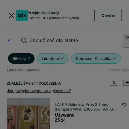
Przejdź do aplikacji
Otwórz
Otwieraj OLX jednym tapnięciem
Znajdź coś dla siebie
Filtry
·
2
Literatura
Katowice, Koszutka
Literatura Katowice
Zobacz Więc
ZNALEŹLIŚMY 244 OGŁOSZENIA
Jak pozycjonowane są ogłoszenia?
LALKA Bolesław Prus 3 Tomy
(komplet) Wyd. 1968 rok TANIO
PRL
Używane
25 zł