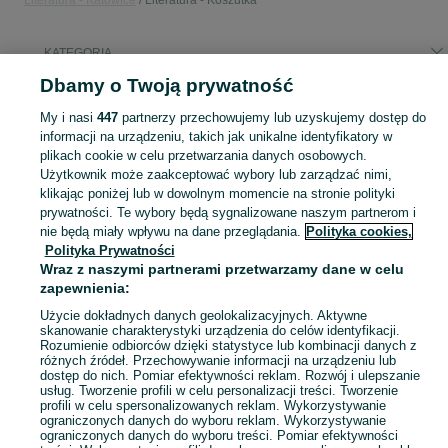
Literatura - Katowice
Literatura - Koszutka
KATEGORIA
Dbamy o Twoją prywatność
Popularne wyszukiwania
My i nasi
447
partnerzy przechowujemy lub uzyskujemy dostęp do
camus
hesse
informacji na urządzeniu, takich jak unikalne identyfikatory w
plikach cookie w celu przetwarzania danych osobowych.
Użytkownik może zaakceptować wybory lub zarządzać nimi,
Zobacz Więc
Sprzedaż literatury pięknej i faktu Katowice ▶️ autorzy polscy i zagraniczni ✅ Nowe i używane w super cenach ✌ Kupuj i sprzedawaj z zyskiem na OLX.pl!
klikając poniżej lub w dowolnym momencie na stronie polityki
prywatności. Te wybory będą sygnalizowane naszym partnerom i
nie będą miały wpływu na dane przeglądania.
Polityka cookies,
Mapa kategorii
Polityka Prywatności
Mapa miejscowości
Wraz z naszymi partnerami przetwarzamy dane w celu
zapewnienia:
Mapa ministron
Popularne wyszukiwania
Użycie dokładnych danych geolokalizacyjnych. Aktywne
skanowanie charakterystyki urządzenia do celów identyfikacji.
Rozumienie odbiorców dzięki statystyce lub kombinacji danych z
różnych źródeł. Przechowywanie informacji na urządzeniu lub
dostęp do nich. Pomiar efektywności reklam. Rozwój i ulepszanie
usług. Tworzenie profili w celu personalizacji treści. Tworzenie
profili w celu spersonalizowanych reklam. Wykorzystywanie
ograniczonych danych do wyboru reklam. Wykorzystywanie
ograniczonych danych do wyboru treści. Pomiar efektywności