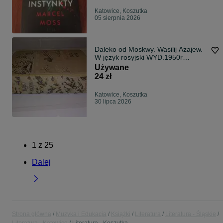
Katowice, Koszutka
05 sierpnia 2026
Daleko od Moskwy. Wasilij Ażajew.
W język rosyjski WYD.1950r
LENINGRAD
Używane
24 zł
Katowice, Koszutka
30 lipca 2026
1
z
25
Dalej
Strona główna
Muzyka i Edukacja
Książki
Literatura
Literatura - Śląskie