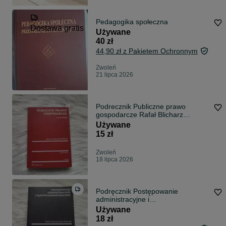
Pedagogika społeczna
Dostawa gratis
Używane
40 zł
44,90 zł z Pakietem Ochronnym
Zwoleń
21 lipca 2026
Podrecznik Publiczne prawo
gospodarcze Rafał Blicharz
wydanie 2
Używane
15 zł
Zwoleń
18 lipca 2026
Podręcznik Postępowanie
administracyjne i
sądowoadministracyjne wyd.16
Używane
18 zł