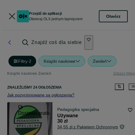
Przejdź do aplikacji
Otwórz
Otwieraj OLX jednym tapnięciem
Znajdź coś dla siebie
Filtry
·
2
Książki naukowe
Zwoleń
Książki naukowe Zwoleń
Zobacz Więc
ZNALEŹLIŚMY 24 OGŁOSZENIA
Jak pozycjonowane są ogłoszenia?
Pedagogika specjalna
Dostawa gratis
Używane
30 zł
34,55 zł z Pakietem Ochronnym