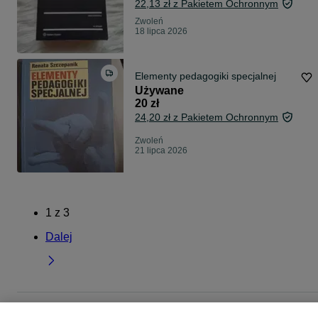
22,13 zł z Pakietem Ochronnym
Zwoleń
18 lipca 2026
Elementy pedagogiki specjalnej
Używane
20 zł
24,20 zł z Pakietem Ochronnym
Zwoleń
21 lipca 2026
1
z
3
Dalej
Strona główna
Muzyka i Edukacja
Książki
Książki naukowe
Książki