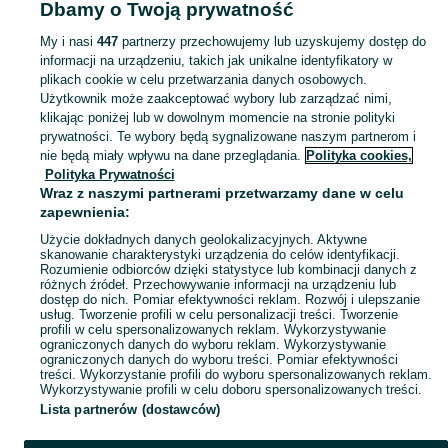
Dbamy o Twoją prywatność
naukowe - Mazowieckie
Książki naukowe - Zwoleń
My i nasi
447
partnerzy przechowujemy lub uzyskujemy dostęp do
informacji na urządzeniu, takich jak unikalne identyfikatory w
KATEGORIA
plikach cookie w celu przetwarzania danych osobowych.
Użytkownik może zaakceptować wybory lub zarządzać nimi,
Zobacz Więc
Sprzedaż książek naukowych Zwoleń ▶️ medycyna, prawo, psychologia, historia i inne ✅ Nowe i używane w super cenach ✌ Kupuj i sprzedawaj na OLX.pl!
klikając poniżej lub w dowolnym momencie na stronie polityki
prywatności. Te wybory będą sygnalizowane naszym partnerom i
nie będą miały wpływu na dane przeglądania.
Polityka cookies,
Mapa kategorii
Polityka Prywatności
Mapa miejscowości
Wraz z naszymi partnerami przetwarzamy dane w celu
zapewnienia:
Mapa ministron
Użycie dokładnych danych geolokalizacyjnych. Aktywne
Popularne wyszukiwania
skanowanie charakterystyki urządzenia do celów identyfikacji.
Rozumienie odbiorców dzięki statystyce lub kombinacji danych z
różnych źródeł. Przechowywanie informacji na urządzeniu lub
dostęp do nich. Pomiar efektywności reklam. Rozwój i ulepszanie
usług. Tworzenie profili w celu personalizacji treści. Tworzenie
profili w celu spersonalizowanych reklam. Wykorzystywanie
ograniczonych danych do wyboru reklam. Wykorzystywanie
ograniczonych danych do wyboru treści. Pomiar efektywności
treści. Wykorzystanie profili do wyboru spersonalizowanych reklam.
Wykorzystywanie profili w celu doboru spersonalizowanych treści.
Lista partnerów (dostawców)