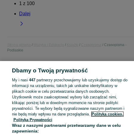
1
z
100
Dalej
Strona główna
Muzyka i Edukacja
Książki
Czasopisma
Czasopisma -
Podlaskie
POLSKA » PODLASKIE
Dbamy o Twoją prywatność
My i nasi
447
partnerzy przechowujemy lub uzyskujemy dostęp do
KATEGORIA
informacji na urządzeniu, takich jak unikalne identyfikatory w
plikach cookie w celu przetwarzania danych osobowych.
Zobacz Więc
Użytkownik może zaakceptować wybory lub zarządzać nimi,
Sprzedaż czasopism Podlaskie ▶️ gazety, magazyny, wydania kolekcjonerskie ✅ Nowe i używane w atrakcyjnych cenach ✌ Kupuj i sprzedawaj prasę na OLX.pl!
klikając poniżej lub w dowolnym momencie na stronie polityki
prywatności. Te wybory będą sygnalizowane naszym partnerom i
Mapa kategorii
nie będą miały wpływu na dane przeglądania.
Polityka cookies,
Polityka Prywatności
Mapa miejscowości
Wraz z naszymi partnerami przetwarzamy dane w celu
Mapa ministron
zapewnienia: