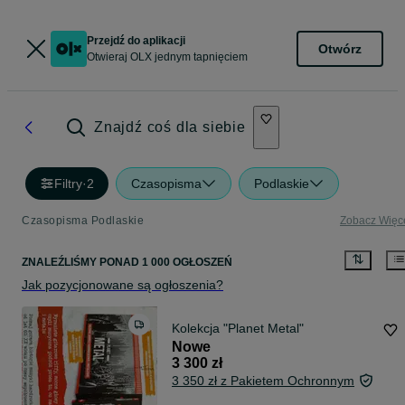
Przejdź do aplikacji
Otwórz
Otwieraj OLX jednym tapnięciem
Znajdź coś dla siebie
Filtry
·
2
Czasopisma
Podlaskie
Czasopisma Podlaskie
Zobacz Więc
ZNALEŹLIŚMY
PONAD
1 000 OGŁOSZEŃ
Jak pozycjonowane są ogłoszenia?
Kolekcja "Planet Metal"
Nowe
3 300 zł
3 350 zł z Pakietem Ochronnym