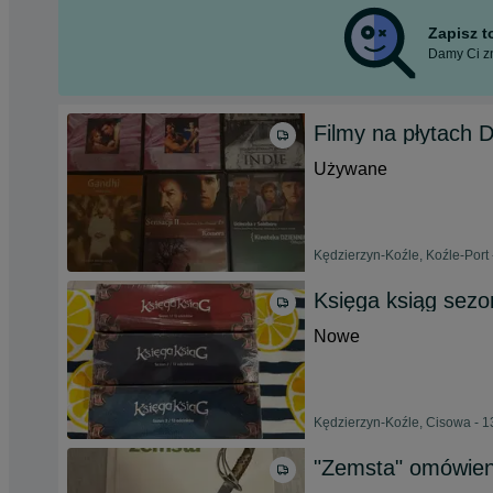
Zapisz 
Damy Ci zn
Filmy na płytach 
Używane
Kędzierzyn-Koźle, Koźle-Port 
Księga ksiąg sezo
Nowe
Kędzierzyn-Koźle, Cisowa - 1
"Zemsta" omówieni