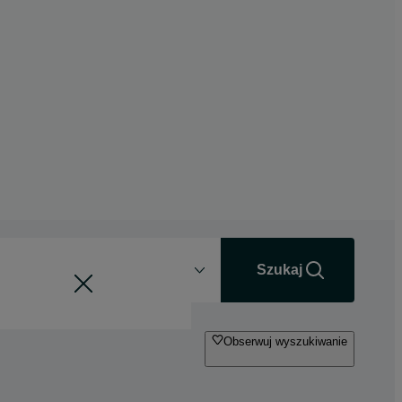
Odległość
+0 km
Szukaj
Obserwuj wyszukiwanie