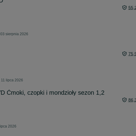
D
55,
 03 sierpnia 2026
75,
 11 lipca 2026
 Ćmoki, czopki i mondzioły sezon 1,2
86,
lipca 2026