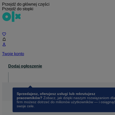
Przejdź do głównej części
Przejdź do stopki
Czat
Twoje konto
Dodaj ogłoszenie
Dla biznesu
opens in a new tab
Sprzedajesz, oferujesz usługi lub rekrutujesz
pracowników?
Zobacz, jak dzięki naszym rozwiązaniom dl
firm możesz dotrzeć do milionów użytkowników — i osiągną
swoje cele.