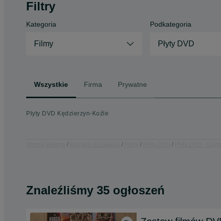
Filtry
Kategoria
Podkategoria
Filmy
Płyty DVD
Wszystkie
Firma
Prywatne
Płyty DVD Kędzierzyn-Koźle
Strona główna
Muzyka i Edukacja
Filmy
Płyty DVD
Płyty DVD - Opol
Znaleźliśmy 35 ogłoszeń