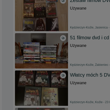
Zestaw filmów DV
Używane
Kędzierzyn-Koźle, Jasienica -
51 filmow dvd i cd
Używane
Kędzierzyn-Koźle, Żabieniec -
Włatcy móch 5 DVD
Używane
Kędzierzyn-Koźle, Koźle - 23 