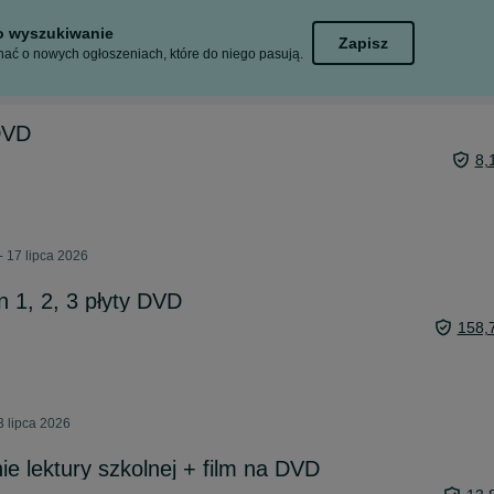
to wyszukiwanie
Zapisz
ać o nowych ogłoszeniach, które do niego pasują.
DVD
8,
- 17 lipca 2026
n 1, 2, 3 płyty DVD
158,
3 lipca 2026
e lektury szkolnej + film na DVD