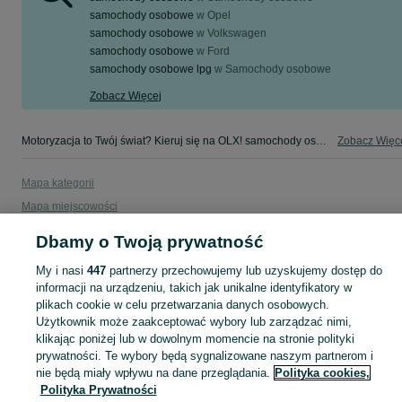
samochody osobowe
w
Opel
samochody osobowe
w
Volkswagen
samochody osobowe
w
Ford
samochody osobowe lpg
w
Samochody osobowe
Zobacz Więcej
Motoryzacja to Twój świat? Kieruj się na OLX! samochody osobowe - Śląskie - tylko w kategorii Motoryzacja na OLX!
Zobacz Więc
Mapa kategorii
Mapa miejscowości
Mapa ministron
Dbamy o Twoją prywatność
Popularne wyszukiwania
My i nasi
447
partnerzy przechowujemy lub uzyskujemy dostęp do
informacji na urządzeniu, takich jak unikalne identyfikatory w
plikach cookie w celu przetwarzania danych osobowych.
Użytkownik może zaakceptować wybory lub zarządzać nimi,
klikając poniżej lub w dowolnym momencie na stronie polityki
prywatności. Te wybory będą sygnalizowane naszym partnerom i
nie będą miały wpływu na dane przeglądania.
Polityka cookies,
Polityka Prywatności