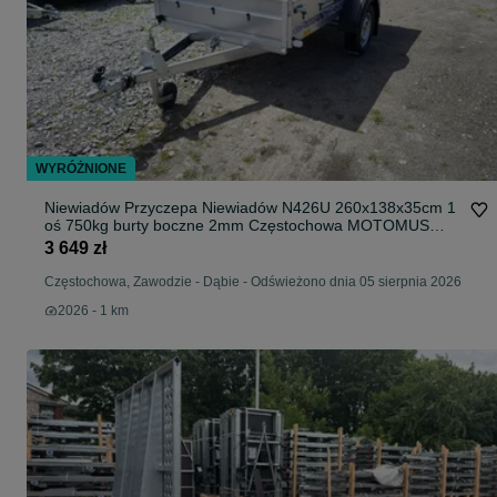
WYRÓŻNIONE
Niewiadów Przyczepa Niewiadów N426U 260x138x35cm 1
oś 750kg burty boczne 2mm Częstochowa MOTOMUS
dostawa pod dom Centrum Przyczep MOTOMUS
3 649 zł
Częstochowa
Częstochowa, Zawodzie - Dąbie
-
Odświeżono dnia 05 sierpnia 2026
2026 - 1 km