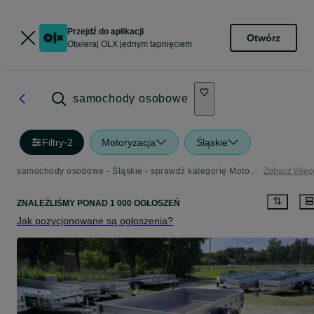
Przejdź do aplikacji
Otwórz
Otwieraj OLX jednym tapnięciem
samochody osobowe
Filtry
·
2
Motoryzacja
Śląskie
samochody osobowe - Śląskie - sprawdź kategorię Motoryzacja
Zobacz Więc
ZNALEŹLIŚMY
PONAD
1 000 OGŁOSZEŃ
Jak pozycjonowane są ogłoszenia?