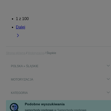
1
z
100
Dalej
Strona główna
Motoryzacja
Śląskie
POLSKA » ŚLĄSKIE
MOTORYZACJA
KATEGORIA
Podobne wyszukiwania
samochody osobowe
w
Samochody osobowe