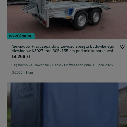
WYRÓŻNIONE
Niewiadów Przyczepa do przewozu sprzętu budowlanego
Niewiadów K3027 trap 305x155 cm pod minikoparke walec
dostawa pod dom Nowa przyczepa Niewiadow 305x155 2
14 266 zł
osie 2700kg minikoparka walec
Częstochowa, Zawodzie - Dąbie
-
Odświeżono dnia 31 lipca 2026
2026 - 1 km