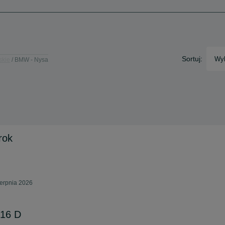
Sortuj:
Wyb
skie
BMW - Nysa
rok
ierpnia 2026
16 D