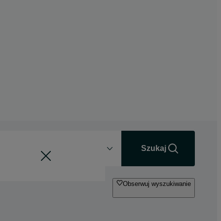
Odległość
+0 km
Szukaj
Obserwuj wyszukiwanie