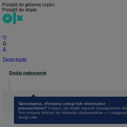
Przejdź do głównej części
Przejdź do stopki
Czat
Twoje konto
Dodaj ogłoszenie
Dla biznesu
opens in a new tab
Sprzedajesz, oferujesz usługi lub rekrutujesz
pracowników?
Zobacz, jak dzięki naszym rozwiązaniom dl
firm możesz dotrzeć do milionów użytkowników — i osiągną
swoje cele.