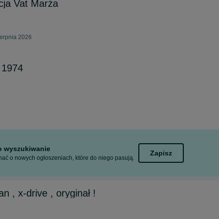
ncja Vat Marża
ierpnia 2026
 1974
to wyszukiwanie
Zapisz
ać o nowych ogłoszeniach, które do niego pasują.
, x-drive , oryginał !