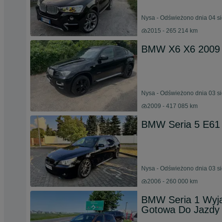
Nysa - Odświeżono dnia 04 s
2015 - 265 214 km
BMW X6 X6 2009 
Nysa - Odświeżono dnia 03 s
2009 - 417 085 km
BMW Seria 5 E61
Nysa - Odświeżono dnia 03 s
2006 - 260 000 km
BMW Seria 1 Wyją
Gotowa Do Jazdy