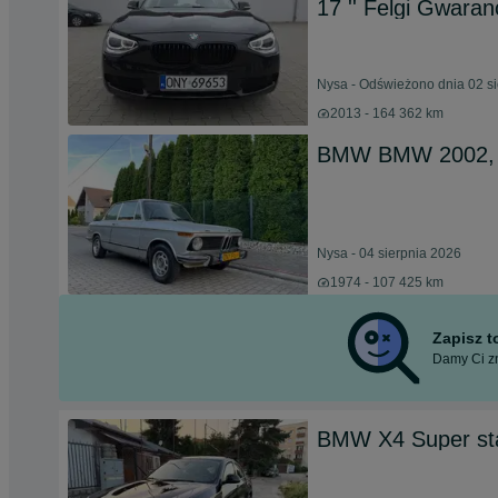
17 '' Felgi Gwara
Nysa - Odświeżono dnia 02 s
2013 - 164 362 km
BMW BMW 2002,
Nysa - 04 sierpnia 2026
1974 - 107 425 km
Zapisz 
Damy Ci zn
BMW X4 Super stan 