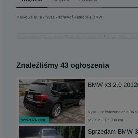
Markowe auta - Nysa - sprawdź kategorię BMW
Strona główna
Motoryzacja
Samochody osobowe
BMW
BMW - Opol
Znaleźliśmy 43 ogłoszenia
BMW x3 2.0 2012
Nysa - Odświeżono dnia 06 s
WYRÓŻNIONE
2012 - 305 000 km
Sprzedam BMW 3