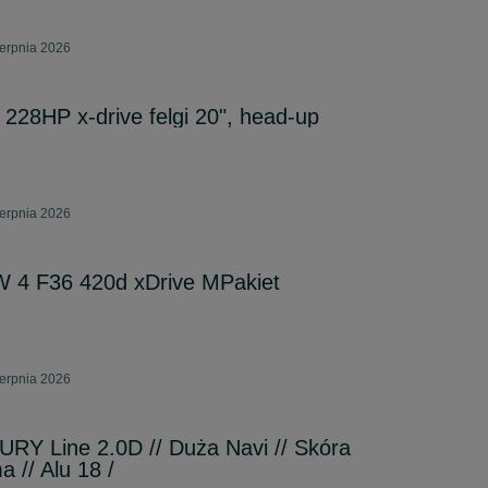
ierpnia 2026
28HP x-drive felgi 20", head-up
ierpnia 2026
 4 F36 420d xDrive MPakiet
ierpnia 2026
RY Line 2.0D // Duża Navi // Skóra
a // Alu 18 /