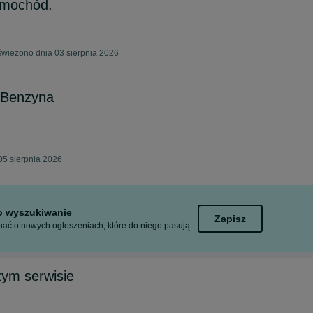
mochód.
świeżono dnia 03 sierpnia 2026
 Benzyna
05 sierpnia 2026
to wyszukiwanie
Zapisz
ać o nowych ogłoszeniach, które do niego pasują.
ym serwisie