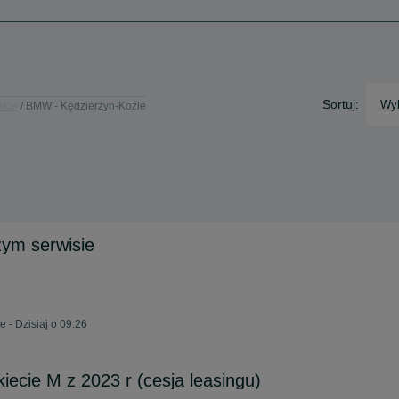
Sortuj:
Wyb
skie
BMW - Kędzierzyn-Koźle
ym serwisie
 - Dzisiaj o 09:26
iecie M z 2023 r (cesja leasingu)