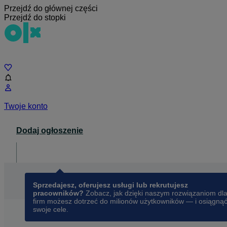
Przejdź do głównej części
Przejdź do stopki
Czat
Twoje konto
Dodaj ogłoszenie
Dla biznesu
opens in a new tab
Sprzedajesz, oferujesz usługi lub rekrutujesz
pracowników?
Zobacz, jak dzięki naszym rozwiązaniom dl
firm możesz dotrzeć do milionów użytkowników — i osiągną
swoje cele.