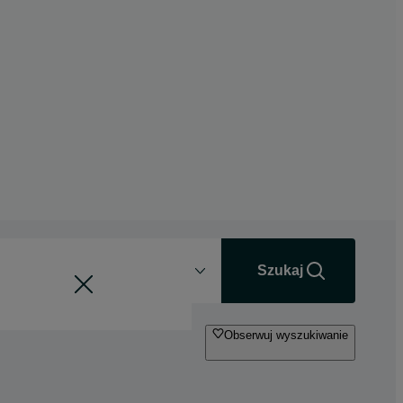
Odległość
+0 km
Szukaj
Obserwuj wyszukiwanie