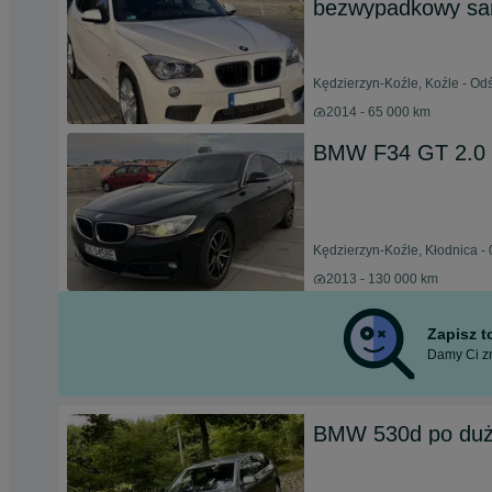
bezwypadkowy sa
Kędzierzyn-Koźle, Koźle - Od
2014 - 65 000 km
BMW F34 GT 2.0
Kędzierzyn-Koźle, Kłodnica - 
2013 - 130 000 km
Zapisz 
Damy Ci zn
BMW 530d po duż