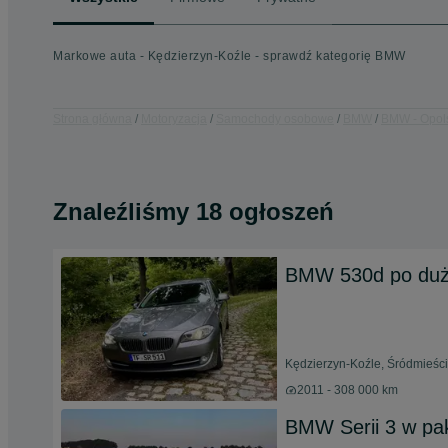
Markowe auta - Kędzierzyn-Koźle - sprawdź kategorię BMW
Strona główna
Motoryzacja
Samochody osobowe
BMW
BMW - Opol
Znaleźliśmy 18 ogłoszeń
BMW 530d po duż
Kędzierzyn-Koźle, Śródmieście
2011 - 308 000 km
BMW Serii 3 w pak