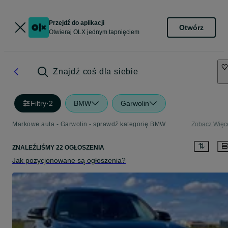
Przejdź do aplikacji
Otwórz
Otwieraj OLX jednym tapnięciem
Znajdź coś dla siebie
Filtry
·
2
BMW
Garwolin
Markowe auta - Garwolin - sprawdź kategorię BMW
Zobacz Więc
ZNALEŹLIŚMY 22 OGŁOSZENIA
Jak pozycjonowane są ogłoszenia?