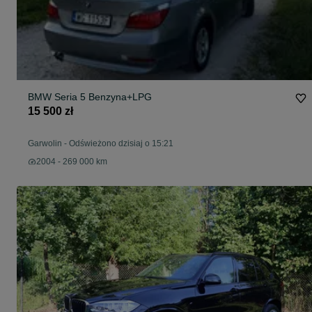
BMW Seria 5 Benzyna+LPG
15 500 zł
Garwolin
-
Odświeżono dzisiaj o 15:21
2004 - 269 000 km