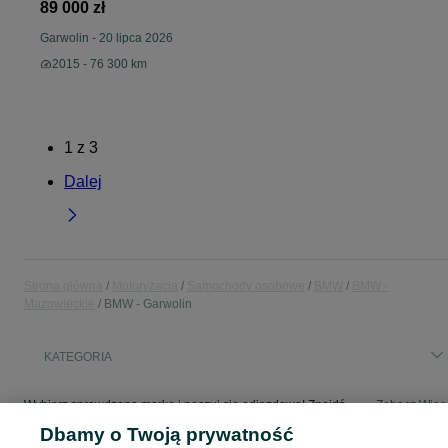
89 000 zł
Garwolin
-
20 lipca 2026
2015 - 76 300 km
1
z
3
Dalej
Strona główna
Motoryzacja
Samochody osobowe
BMW
BMW -
Mazowieckie
BMW - Garwolin
KATEGORIA
Wybierz sprawdzoną markę i poczuj się odjazdowo! Znajdź wymarzony samochód w kategorii BMW na OLX - Garwolin i okolice!
Zobacz Więc
Dbamy o Twoją prywatność