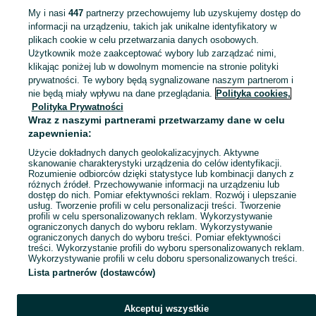
Mapa kategorii
My i nasi
447
partnerzy przechowujemy lub uzyskujemy dostęp do
Mapa miejscowości
informacji na urządzeniu, takich jak unikalne identyfikatory w
plikach cookie w celu przetwarzania danych osobowych.
Mapa ministron
Użytkownik może zaakceptować wybory lub zarządzać nimi,
Popularne wyszukiwania
klikając poniżej lub w dowolnym momencie na stronie polityki
prywatności. Te wybory będą sygnalizowane naszym partnerom i
nie będą miały wpływu na dane przeglądania.
Polityka cookies,
Polityka Prywatności
Wraz z naszymi partnerami przetwarzamy dane w celu
zapewnienia:
Użycie dokładnych danych geolokalizacyjnych. Aktywne
skanowanie charakterystyki urządzenia do celów identyfikacji.
Rozumienie odbiorców dzięki statystyce lub kombinacji danych z
różnych źródeł. Przechowywanie informacji na urządzeniu lub
dostęp do nich. Pomiar efektywności reklam. Rozwój i ulepszanie
usług. Tworzenie profili w celu personalizacji treści. Tworzenie
profili w celu spersonalizowanych reklam. Wykorzystywanie
ograniczonych danych do wyboru reklam. Wykorzystywanie
ograniczonych danych do wyboru treści. Pomiar efektywności
treści. Wykorzystanie profili do wyboru spersonalizowanych reklam.
Wykorzystywanie profili w celu doboru spersonalizowanych treści.
Lista partnerów (dostawców)
Akceptuj wszystkie