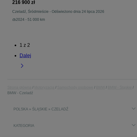
216 900 zł
Czeladź, Śródmieście
-
Odświeżono dnia 24 lipca 2026
2024 - 51 000 km
1
z
2
Dalej
Strona główna
Motoryzacja
Samochody osobowe
BMW
BMW - Śląskie
BMW - Czeladź
POLSKA » ŚLĄSKIE » CZELADŹ
KATEGORIA