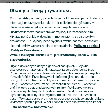
Wybierz sprawdzoną markę i poczuj się odjazdowo! Znajdź wymarzony samochód w kategorii BMW na OLX - Czeladź i okolice!
Zobacz Więc
Dbamy o Twoją prywatność
Mapa kategorii
My i nasi
447
partnerzy przechowujemy lub uzyskujemy dostęp do
Mapa miejscowości
informacji na urządzeniu, takich jak unikalne identyfikatory w
Mapa ministron
plikach cookie w celu przetwarzania danych osobowych.
Użytkownik może zaakceptować wybory lub zarządzać nimi,
Popularne wyszukiwania
klikając poniżej lub w dowolnym momencie na stronie polityki
prywatności. Te wybory będą sygnalizowane naszym partnerom i
nie będą miały wpływu na dane przeglądania.
Polityka cookies,
Polityka Prywatności
Wraz z naszymi partnerami przetwarzamy dane w celu
zapewnienia:
Użycie dokładnych danych geolokalizacyjnych. Aktywne
skanowanie charakterystyki urządzenia do celów identyfikacji.
Rozumienie odbiorców dzięki statystyce lub kombinacji danych z
różnych źródeł. Przechowywanie informacji na urządzeniu lub
dostęp do nich. Pomiar efektywności reklam. Rozwój i ulepszanie
usług. Tworzenie profili w celu personalizacji treści. Tworzenie
profili w celu spersonalizowanych reklam. Wykorzystywanie
ograniczonych danych do wyboru reklam. Wykorzystywanie
ograniczonych danych do wyboru treści. Pomiar efektywności
treści. Wykorzystanie profili do wyboru spersonalizowanych reklam.
Wykorzystywanie profili w celu doboru spersonalizowanych treści.
Lista partnerów (dostawców)