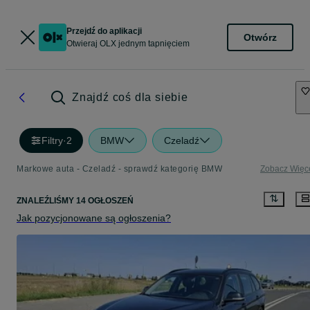
Przejdź do aplikacji
Otwórz
Otwieraj OLX jednym tapnięciem
Znajdź coś dla siebie
Filtry
·
2
BMW
Czeladź
Markowe auta - Czeladź - sprawdź kategorię BMW
Zobacz Więc
ZNALEŹLIŚMY 14 OGŁOSZEŃ
Jak pozycjonowane są ogłoszenia?