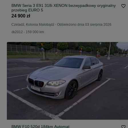
BMW Seria 3 E91 318i XENON bezwypadkowy oryginalny
przebieg EURO 5
24 900 zł
Czeladź, Kolonia Małobądź
-
Odświeżono dnia 03 sierpnia 2026
2012 - 159 000 km
BMW F10 520d 184km Automat