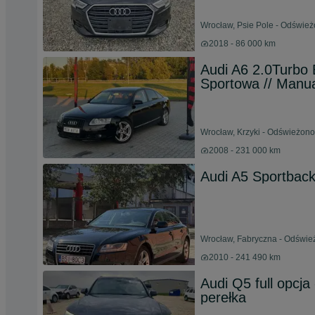
Wrocław, Psie Pole - Odświeżo
2018 - 86 000 km
Audi A6 2.0Turbo 
Sportowa // Manua
Wrocław, Krzyki - Odświeżono
2008 - 231 000 km
Audi A5 Sportbac
Wrocław, Fabryczna - Odśwież
2010 - 241 490 km
Audi Q5 full opcja
perełka