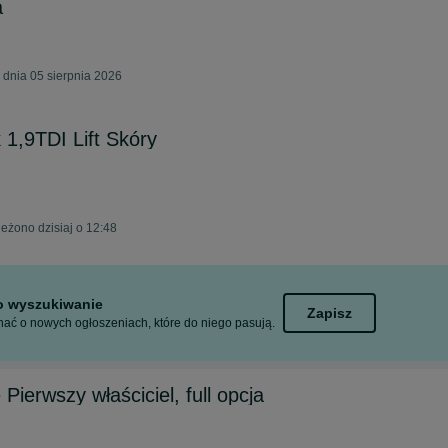
a
 dnia 05 sierpnia 2026
 1,9TDI Lift Skóry
eżono dzisiaj o 12:48
to wyszukiwanie
Zapisz
ać o nowych ogłoszeniach, które do niego pasują.
Pierwszy właściciel, full opcja