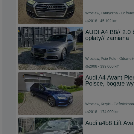
Wrocław, Fabryczna - Odśwież
2018 - 45 102 km
AUDI A4 B8// 2.0 b
opłaty// zamiana
Wrocław, Psie Pole - Odświeżo
2008 - 399 000 km
Audi A4 Avant Pier
Polsce, bogate w
Wrocław, Krzyki - Odświeżono
2018 - 174 000 km
Audi a4b8 Lift Ava