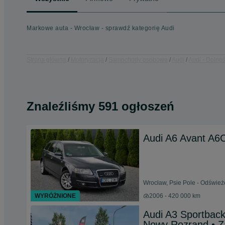
Markowe auta - Wrocław - sprawdź kategorię Audi
Strona główna
Motoryzacja
Samochody osobowe
Audi
Audi - Dolnoś
Znaleźliśmy 591 ogłoszeń
Audi A6 Avant A6C
Wrocław, Psie Pole - Odśwież
WYRÓŻNIONE
2006 - 420 000 km
Audi A3 Sportback
Nowy Rozrand • 