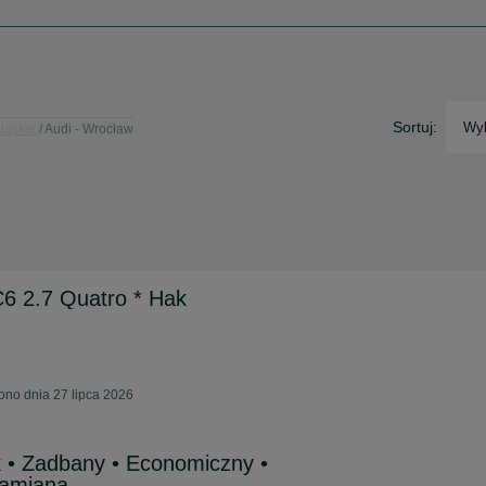
Sortuj:
Wyb
ląskie
Audi - Wrocław
6 2.7 Quatro * Hak
ono dnia 27 lipca 2026
 • Zadbany • Economiczny •
Zamiana