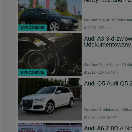
Wrocław, Krzyki - Odświeżono
WYRÓŻNIONE
2006 - 301 km
Audi A3 3-drzwiow
Udokumentowany P
Wrocław, Stare Miasto - 01 si
WYRÓŻNIONE
2013 - 164 547 km
Audi Q5 Audi Q5 
Wrocław, Śródmieście - Odświ
2017 - 105 357 km
Audi A6 2.0D // N