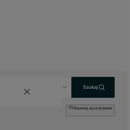
Odległość
+0 km
Szukaj
Obserwuj wyszukiwanie