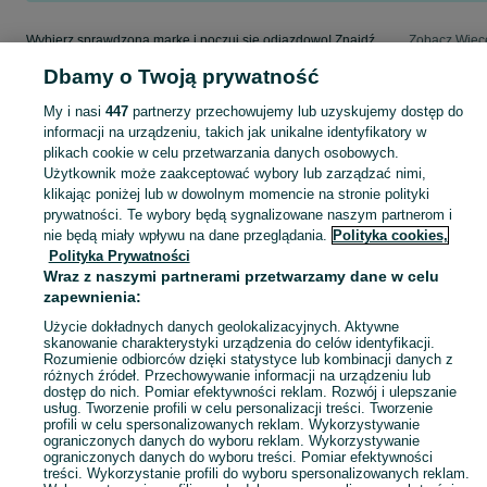
Wybierz sprawdzoną markę i poczuj się odjazdowo! Znajdź wymarzony samochód w kategorii Audi na OLX - Gorlice i okolice!
Zobacz Więc
Dbamy o Twoją prywatność
Mapa kategorii
My i nasi
447
partnerzy przechowujemy lub uzyskujemy dostęp do
Mapa miejscowości
informacji na urządzeniu, takich jak unikalne identyfikatory w
Mapa ministron
plikach cookie w celu przetwarzania danych osobowych.
Użytkownik może zaakceptować wybory lub zarządzać nimi,
Popularne wyszukiwania
klikając poniżej lub w dowolnym momencie na stronie polityki
prywatności. Te wybory będą sygnalizowane naszym partnerom i
nie będą miały wpływu na dane przeglądania.
Polityka cookies,
Polityka Prywatności
Wraz z naszymi partnerami przetwarzamy dane w celu
zapewnienia:
Użycie dokładnych danych geolokalizacyjnych. Aktywne
skanowanie charakterystyki urządzenia do celów identyfikacji.
Rozumienie odbiorców dzięki statystyce lub kombinacji danych z
różnych źródeł. Przechowywanie informacji na urządzeniu lub
dostęp do nich. Pomiar efektywności reklam. Rozwój i ulepszanie
usług. Tworzenie profili w celu personalizacji treści. Tworzenie
profili w celu spersonalizowanych reklam. Wykorzystywanie
ograniczonych danych do wyboru reklam. Wykorzystywanie
ograniczonych danych do wyboru treści. Pomiar efektywności
treści. Wykorzystanie profili do wyboru spersonalizowanych reklam.