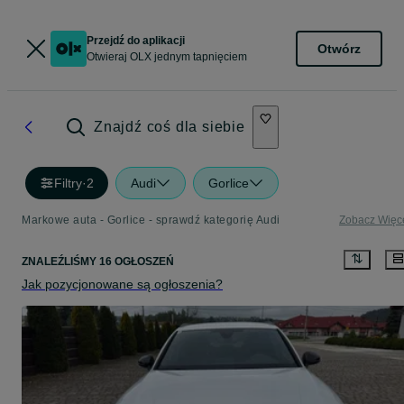
Przejdź do aplikacji
Otwórz
Otwieraj OLX jednym tapnięciem
Znajdź coś dla siebie
Filtry
·
2
Audi
Gorlice
Markowe auta - Gorlice - sprawdź kategorię Audi
Zobacz Więc
ZNALEŹLIŚMY 16 OGŁOSZEŃ
Jak pozycjonowane są ogłoszenia?