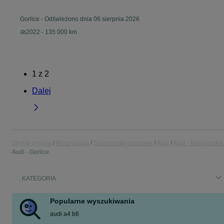
Gorlice
-
Odświeżono dnia 06 sierpnia 2026
2022 - 135 000 km
1
z
2
Dalej
Strona główna
Motoryzacja
Samochody osobowe
Audi
Audi - Małopolskie
Audi - Gorlice
KATEGORIA
Popularne wyszukiwania
audi a4 b6