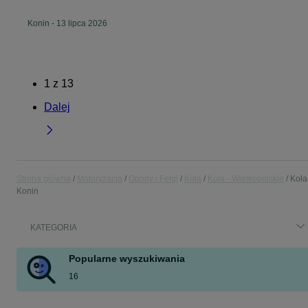
Konin
-
13 lipca 2026
1
z
13
Dalej
Strona główna
Motoryzacja
Opony i Felgi
Koła
Koła - Wielkopolskie
Koła
Konin
KATEGORIA
Popularne wyszukiwania
16