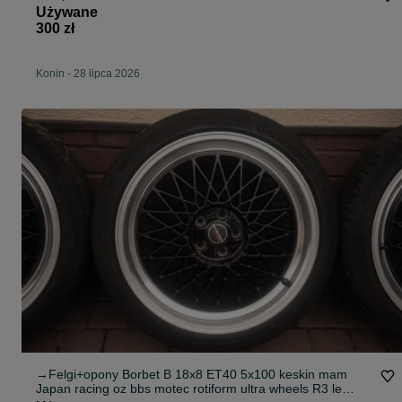
Używane
300 zł
Konin
-
28 lipca 2026
→Felgi+opony Borbet B 18x8 ET40 5x100 keskin mam
Japan racing oz bbs motec rotiform ultra wheels R3 le