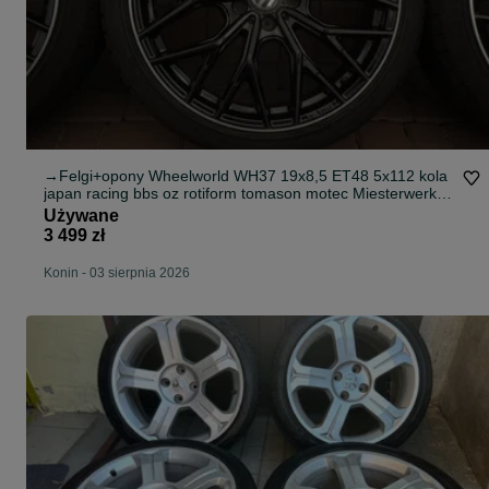
→Felgi+opony Wheelworld WH37 19x8,5 ET48 5x112 kola
japan racing bbs oz rotiform tomason motec Miesterwerk
wheelworld zima zimowe
Używane
3 499 zł
Konin
-
03 sierpnia 2026