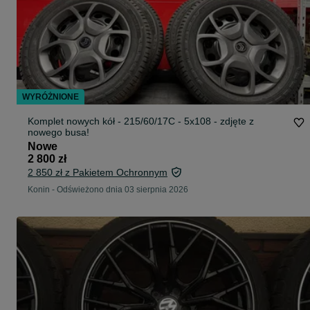
WYRÓŻNIONE
Komplet nowych kół - 215/60/17C - 5x108 - zdjęte z
nowego busa!
Nowe
2 800 zł
2 850 zł z Pakietem Ochronnym
Konin
-
Odświeżono dnia 03 sierpnia 2026