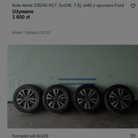
Koła letnie 235/45 R17; 5x108; 7,5j; et45 z oponami Ford
Używane
1 600 zł
Konin
-
Dzisiaj o 03:23
Komplet kół 4x100