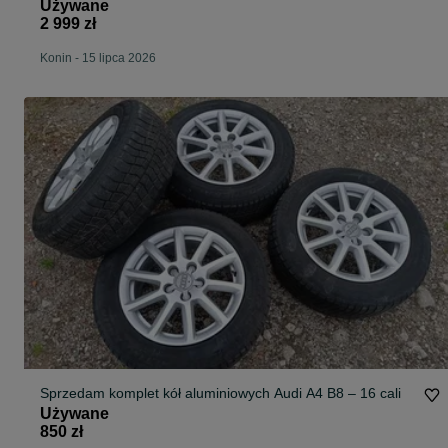
mans
Używane
2 999 zł
Konin
-
15 lipca 2026
Sprzedam komplet kół aluminiowych Audi A4 B8 – 16 cali
Używane
850 zł