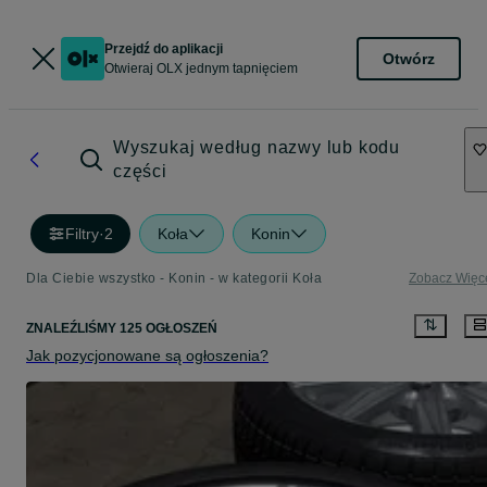
Przejdź do aplikacji
Otwórz
Otwieraj OLX jednym tapnięciem
Wyszukaj według nazwy lub kodu
części
Filtry
·
2
Koła
Konin
Dla Ciebie wszystko - Konin - w kategorii Koła
Zobacz Więc
ZNALEŹLIŚMY 125 OGŁOSZEŃ
Jak pozycjonowane są ogłoszenia?