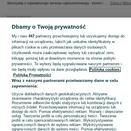
Skorzystaj z największego serwisu ogłoszeniowego - Konin i okolice! - kupuj lub sprzedawaj jeszcze wygodniej w kategorii Koła!
Zobacz Więc
Mapa kategorii
Mapa miejscowości
Dbamy o Twoją prywatność
Mapa ministron
My i nasi
447
partnerzy przechowujemy lub uzyskujemy dostęp do
Popularne wyszukiwania
informacji na urządzeniu, takich jak unikalne identyfikatory w
plikach cookie w celu przetwarzania danych osobowych.
Użytkownik może zaakceptować wybory lub zarządzać nimi,
klikając poniżej lub w dowolnym momencie na stronie polityki
prywatności. Te wybory będą sygnalizowane naszym partnerom i
nie będą miały wpływu na dane przeglądania.
Polityka cookies,
Polityka Prywatności
Wraz z naszymi partnerami przetwarzamy dane w celu
zapewnienia:
Użycie dokładnych danych geolokalizacyjnych. Aktywne
skanowanie charakterystyki urządzenia do celów identyfikacji.
Rozumienie odbiorców dzięki statystyce lub kombinacji danych z
różnych źródeł. Przechowywanie informacji na urządzeniu lub
dostęp do nich. Pomiar efektywności reklam. Rozwój i ulepszanie
usług. Tworzenie profili w celu personalizacji treści. Tworzenie
profili w celu spersonalizowanych reklam. Wykorzystywanie
ograniczonych danych do wyboru reklam. Wykorzystywanie
ograniczonych danych do wyboru treści. Pomiar efektywności