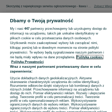
Skorzystaj z największego serwisu ogłoszeniowego - Iława i okolice! - kupuj lub sprzedawaj jeszcze wygodniej w kategorii Felgi!
Zobacz Więc
Mapa kategorii
Dbamy o Twoją prywatność
Mapa miejscowości
My i nasi
447
partnerzy przechowujemy lub uzyskujemy dostęp do
Mapa ministron
informacji na urządzeniu, takich jak unikalne identyfikatory w
Popularne wyszukiwania
plikach cookie w celu przetwarzania danych osobowych.
Użytkownik może zaakceptować wybory lub zarządzać nimi,
klikając poniżej lub w dowolnym momencie na stronie polityki
prywatności. Te wybory będą sygnalizowane naszym partnerom i
nie będą miały wpływu na dane przeglądania.
Polityka cookies,
Polityka Prywatności
Wraz z naszymi partnerami przetwarzamy dane w celu
zapewnienia:
Użycie dokładnych danych geolokalizacyjnych. Aktywne
skanowanie charakterystyki urządzenia do celów identyfikacji.
Rozumienie odbiorców dzięki statystyce lub kombinacji danych z
różnych źródeł. Przechowywanie informacji na urządzeniu lub
dostęp do nich. Pomiar efektywności reklam. Rozwój i ulepszanie
usług. Tworzenie profili w celu personalizacji treści. Tworzenie
profili w celu spersonalizowanych reklam. Wykorzystywanie
ograniczonych danych do wyboru reklam. Wykorzystywanie
ograniczonych danych do wyboru treści. Pomiar efektywności
treści. Wykorzystanie profili do wyboru spersonalizowanych reklam.