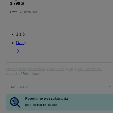
1 799 zł
Iława
-
28 lipca 2026
1
z
6
Dalej
Strona główna
Motoryzacja
Opony i Felgi
Felgi
Felgi - Warmińsko-
mazurskie
Felgi - Iława
KATEGORIA
Popularne wyszukiwania
polo
5x100 15
5x100