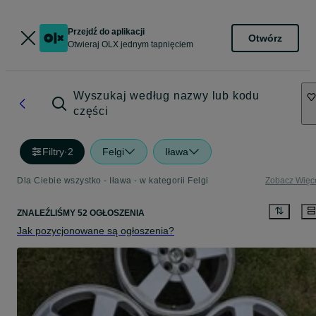
Przejdź do aplikacji
Otwórz
Otwieraj OLX jednym tapnięciem
Wyszukaj według nazwy lub kodu
części
Filtry
·
2
Felgi
Iława
Dla Ciebie wszystko - Iława - w kategorii Felgi
Zobacz Więc
ZNALEŹLIŚMY 52 OGŁOSZENIA
Jak pozycjonowane są ogłoszenia?