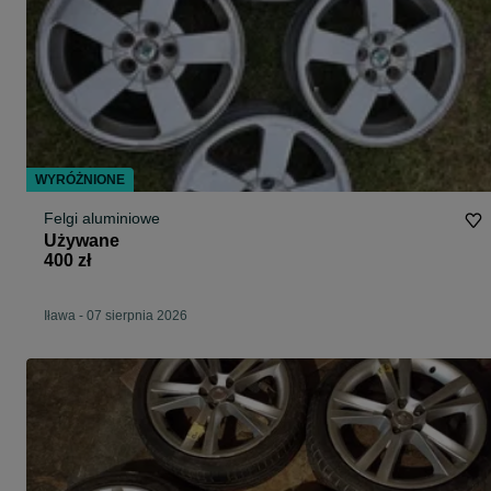
WYRÓŻNIONE
Felgi aluminiowe
Używane
400 zł
Iława
-
07 sierpnia 2026