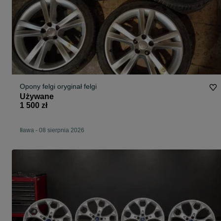
Opony felgi oryginał felgi
Używane
1 500 zł
Iława
-
08 sierpnia 2026