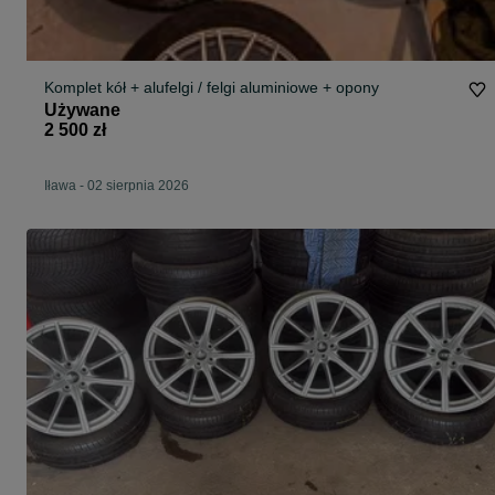
Komplet kół + alufelgi / felgi aluminiowe + opony
Używane
2 500 zł
Iława
-
02 sierpnia 2026