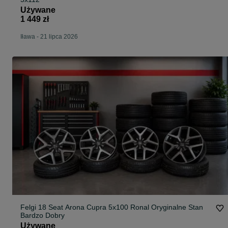
Używane
1 449 zł
Iława
-
21 lipca 2026
Felgi 18 Seat Arona Cupra 5x100 Ronal Oryginalne Stan
Bardzo Dobry
Używane