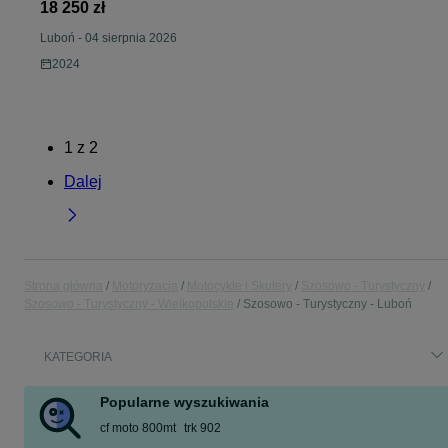
18 250 zł
Luboń
-
04 sierpnia 2026
2024
1
z
2
Dalej
Strona główna
Motoryzacja
Motocykle i Skutery
Szosowo - Turystyczny
Szosowo - Turystyczny - Wielkopolskie
Szosowo - Turystyczny - Luboń
KATEGORIA
Popularne wyszukiwania
cf moto 800mt
trk 902