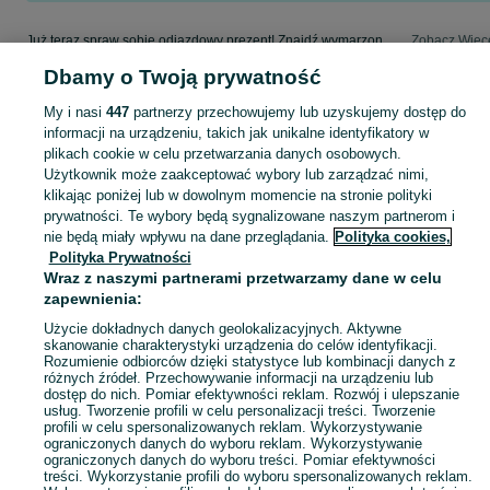
Już teraz spraw sobie odjazdowy prezent! Znajdź wymarzonego dwuślada w kategorii Szosowo - Turystyczny na OLX - Luboń i okolice!
Zobacz Więc
Dbamy o Twoją prywatność
Mapa kategorii
My i nasi
447
partnerzy przechowujemy lub uzyskujemy dostęp do
Mapa miejscowości
informacji na urządzeniu, takich jak unikalne identyfikatory w
Mapa ministron
plikach cookie w celu przetwarzania danych osobowych.
Użytkownik może zaakceptować wybory lub zarządzać nimi,
Popularne wyszukiwania
klikając poniżej lub w dowolnym momencie na stronie polityki
prywatności. Te wybory będą sygnalizowane naszym partnerom i
nie będą miały wpływu na dane przeglądania.
Polityka cookies,
Polityka Prywatności
Wraz z naszymi partnerami przetwarzamy dane w celu
zapewnienia:
Użycie dokładnych danych geolokalizacyjnych. Aktywne
skanowanie charakterystyki urządzenia do celów identyfikacji.
Rozumienie odbiorców dzięki statystyce lub kombinacji danych z
różnych źródeł. Przechowywanie informacji na urządzeniu lub
dostęp do nich. Pomiar efektywności reklam. Rozwój i ulepszanie
usług. Tworzenie profili w celu personalizacji treści. Tworzenie
profili w celu spersonalizowanych reklam. Wykorzystywanie
ograniczonych danych do wyboru reklam. Wykorzystywanie
ograniczonych danych do wyboru treści. Pomiar efektywności
treści. Wykorzystanie profili do wyboru spersonalizowanych reklam.