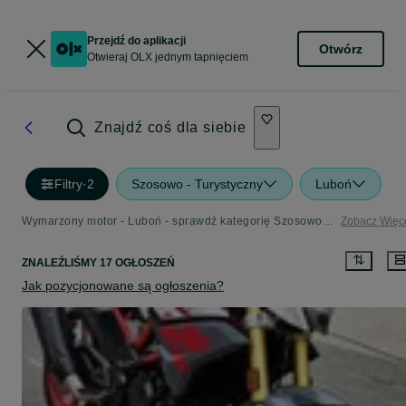
Przejdź do aplikacji
Otwórz
Otwieraj OLX jednym tapnięciem
Znajdź coś dla siebie
Filtry
·
2
Szosowo - Turystyczny
Luboń
Wymarzony motor - Luboń - sprawdź kategorię Szosowo - Turystyczny
Zobacz Więc
ZNALEŹLIŚMY 17 OGŁOSZEŃ
Jak pozycjonowane są ogłoszenia?