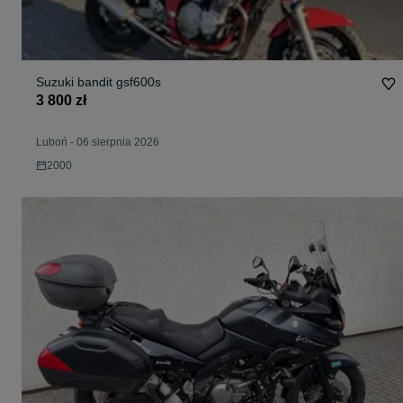
Suzuki bandit gsf600s
3 800 zł
Luboń
-
06 sierpnia 2026
2000