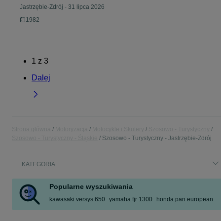
Jastrzębie-Zdrój
-
31 lipca 2026
1982
1
z
3
Dalej
Strona główna
Motoryzacja
Motocykle i Skutery
Szosowo - Turystyczny
Szosowo - Turystyczny - Śląskie
Szosowo - Turystyczny - Jastrzębie-Zdrój
KATEGORIA
Popularne wyszukiwania
kawasaki versys 650
yamaha fjr 1300
honda pan european