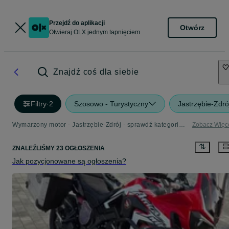
Przejdź do aplikacji
Otwórz
Otwieraj OLX jednym tapnięciem
Znajdź coś dla siebie
Filtry
·
2
Szosowo - Turystyczny
Jastrzębie-Zdró
Wymarzony motor - Jastrzębie-Zdrój - sprawdź kategorię Szosowo - Turystyczny
Zobacz Więc
ZNALEŹLIŚMY 23 OGŁOSZENIA
Jak pozycjonowane są ogłoszenia?