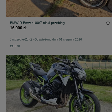
BMW R Bmw r100/7 niski przebieg
16 900 zł
Jastrzębie-Zdrój
-
Odświeżono dnia 01 sierpnia 2026
1978