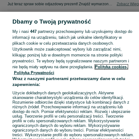
Już teraz spraw sobie odjazdowy prezent! Znajdź wymarzonego dwuślada w kategorii Szosowo - Turystyczny na OLX - Jastrzębie-Zdrój i okolice!
Zobacz Więc
Mapa kategorii
Dbamy o Twoją prywatność
Mapa miejscowości
My i nasi
447
partnerzy przechowujemy lub uzyskujemy dostęp do
Mapa ministron
informacji na urządzeniu, takich jak unikalne identyfikatory w
Popularne wyszukiwania
plikach cookie w celu przetwarzania danych osobowych.
Użytkownik może zaakceptować wybory lub zarządzać nimi,
klikając poniżej lub w dowolnym momencie na stronie polityki
prywatności. Te wybory będą sygnalizowane naszym partnerom i
nie będą miały wpływu na dane przeglądania.
Polityka cookies,
Polityka Prywatności
Wraz z naszymi partnerami przetwarzamy dane w celu
zapewnienia:
Użycie dokładnych danych geolokalizacyjnych. Aktywne
skanowanie charakterystyki urządzenia do celów identyfikacji.
Rozumienie odbiorców dzięki statystyce lub kombinacji danych z
różnych źródeł. Przechowywanie informacji na urządzeniu lub
dostęp do nich. Pomiar efektywności reklam. Rozwój i ulepszanie
usług. Tworzenie profili w celu personalizacji treści. Tworzenie
profili w celu spersonalizowanych reklam. Wykorzystywanie
ograniczonych danych do wyboru reklam. Wykorzystywanie
ograniczonych danych do wyboru treści. Pomiar efektywności
treści. Wykorzystanie profili do wyboru spersonalizowanych reklam.