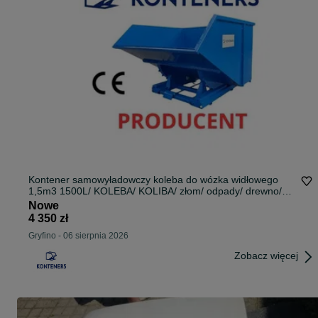
Kontener samowyładowczy koleba do wózka widłowego
1,5m3 1500L/ KOLEBA/ KOLIBA/ złom/ odpady/ drewno/
kontener na trociny/ mulda
Nowe
4 350 zł
Gryfino
-
06 sierpnia 2026
Zobacz więcej