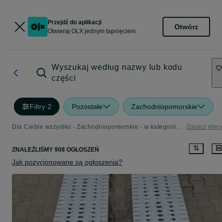
Przejdź do aplikacji
Otwórz
Otwieraj OLX jednym tapnięciem
Wyszukaj według nazwy lub kodu
części
Filtry
·
2
Pozostałe
Zachodniopomorskie
Dla Ciebie wszystko - Zachodniopomorskie - w kategorii Pozostałe
Zobacz Więc
ZNALEŹLIŚMY 908 OGŁOSZEŃ
Jak pozycjonowane są ogłoszenia?