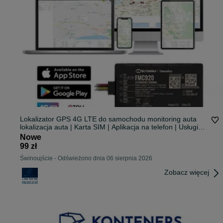
Lokalizator GPS 4G LTE do samochodu monitoring auta
lokalizacja auta | Karta SIM | Aplikacja na telefon | Usługi
świadczymy na terenie całej Polski |
Nowe
99 zł
Świnoujście
-
Odświeżono dnia 06 sierpnia 2026
Zobacz więcej