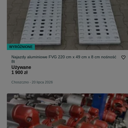
WYRÓŻNIONE
Najazdy aluminiowe FVG 220 cm x 49 cm x 8 cm nośność
8t
Używane
1 900 zł
Choszczno
-
20 lipca 2026