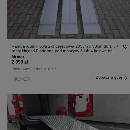
Rampa Aluminiowa 2-3 częściowa 295cm x 98cm do 1T. +
ranty Najazd Platforma pod maszyny 3 lub 4 kołowe na
Busa lub Przyczepkę
Nowe
2 990 zł
Proszowice
-
Dzisiaj o 10:05
Zobacz więcej