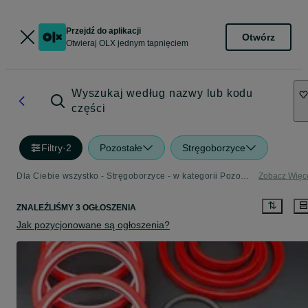
Przejdź do aplikacji
Otwórz
Otwieraj OLX jednym tapnięciem
Wyszukaj według nazwy lub kodu
części
Filtry
·
2
Pozostałe
Stręgoborzyce
Dla Ciebie wszystko - Stręgoborzyce - w kategorii Pozostałe
Zobacz Więc
ZNALEŹLIŚMY 3 OGŁOSZENIA
Jak pozycjonowane są ogłoszenia?