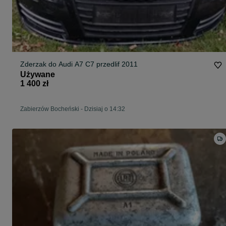
Zderzak do Audi A7 C7 przedlif 2011
Używane
1 400 zł
Zabierzów Bocheński
-
Dzisiaj o 14:32