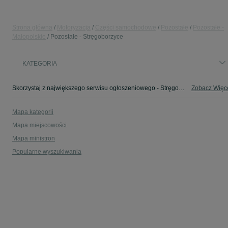
Strona główna
Motoryzacja
Części samochodowe
Pozostałe
Pozostałe -
Małopolskie
Pozostałe - Stręgoborzyce
KATEGORIA
Skorzystaj z największego serwisu ogłoszeniowego - Stręgoborzyce i okolice! - kupuj lub sprzedawaj jeszcze wygodniej w kategorii Pozostałe!
Zobacz Więc
Mapa kategorii
Mapa miejscowości
Mapa ministron
Popularne wyszukiwania