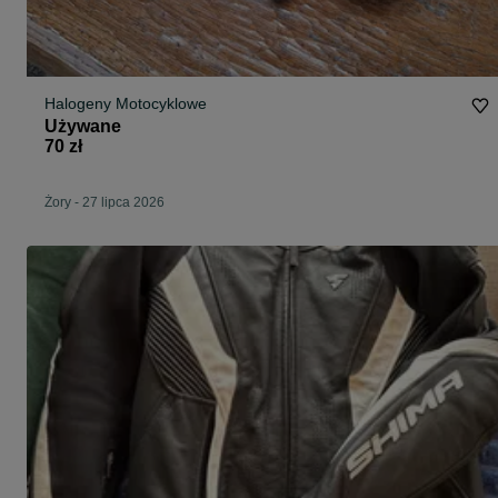
Halogeny Motocyklowe
Używane
70 zł
Żory
-
27 lipca 2026