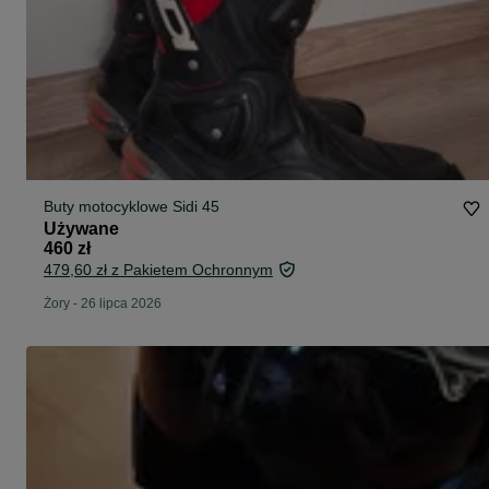
Buty motocyklowe Sidi 45
Używane
460 zł
479,60 zł z Pakietem Ochronnym
Żory
-
26 lipca 2026