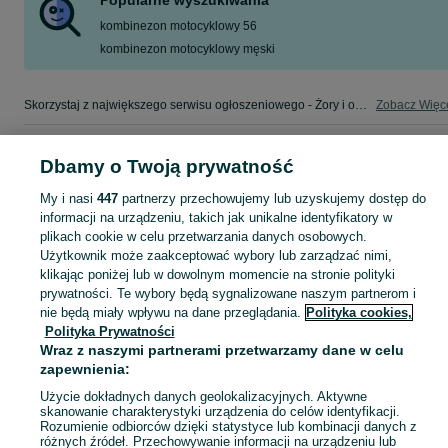
Popularne wyszukiwania
kombinezon motocyklowy 56
kombinezon motocyklowy męski
Skorzystaj z największego serwisu ogłoszeniowego - Żory i okolice! - kupuj lub sprzedawaj jeszcze wygodniej w kategorii Części motocyklowe!
Zobacz Więc
Mapa kategorii
Dbamy o Twoją prywatność
Mapa miejscowości
My i nasi
447
partnerzy przechowujemy lub uzyskujemy dostęp do
Mapa ministron
informacji na urządzeniu, takich jak unikalne identyfikatory w
Popularne wyszukiwania
plikach cookie w celu przetwarzania danych osobowych.
Użytkownik może zaakceptować wybory lub zarządzać nimi,
klikając poniżej lub w dowolnym momencie na stronie polityki
prywatności. Te wybory będą sygnalizowane naszym partnerom i
nie będą miały wpływu na dane przeglądania.
Polityka cookies,
Polityka Prywatności
Wraz z naszymi partnerami przetwarzamy dane w celu
zapewnienia:
Użycie dokładnych danych geolokalizacyjnych. Aktywne
skanowanie charakterystyki urządzenia do celów identyfikacji.
Rozumienie odbiorców dzięki statystyce lub kombinacji danych z
różnych źródeł. Przechowywanie informacji na urządzeniu lub