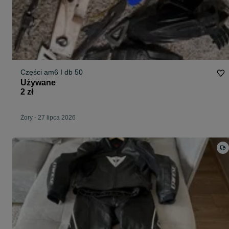
Części am6 I db 50
Używane
2 zł
Żory
-
27 lipca 2026