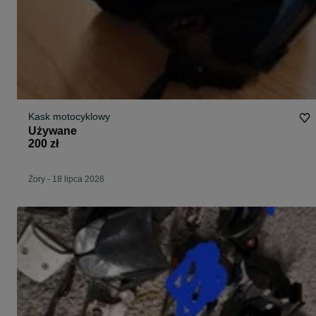
Kask motocyklowy
Używane
200 zł
Żory
-
18 lipca 2026