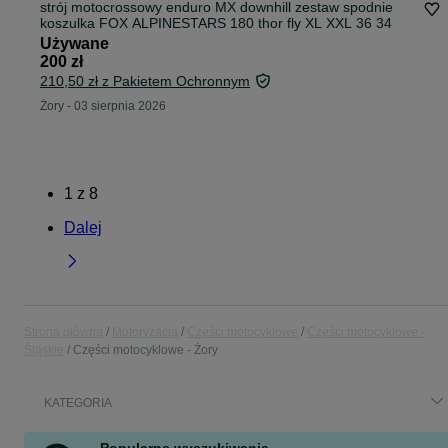
strój motocrossowy enduro MX downhill zestaw spodnie
koszulka FOX ALPINESTARS 180 thor fly XL XXL 36 34
Używane
200 zł
210,50 zł z Pakietem Ochronnym
Żory
-
03 sierpnia 2026
1
z
8
Dalej
Strona główna
Motoryzacja
Części motocyklowe
Części motocyklowe -
Śląskie
Części motocyklowe - Żory
KATEGORIA