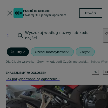
Przejdź do aplikacji
Otwórz
Otwieraj OLX jednym tapnięciem
Wyszukaj według nazwy lub kodu
części
Filtry
·
2
Części motocyklowe
Żory
Dla Ciebie wszystko - Żory - w kategorii Części motocyklowe
Zobacz Więc
ZNALEŹLIŚMY 79 OGŁOSZEŃ
Jak pozycjonowane są ogłoszenia?