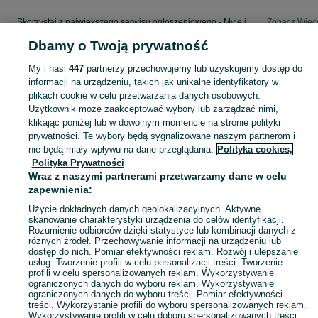
Skorzystaj z największego serwisu ogłoszeniowego - Myje i okolice! - kupuj lub sprzedawaj jeszcze wygodniej w kategorii Części motocyklowe!
Zobacz Więc
Dbamy o Twoją prywatność
Mapa kategorii
My i nasi
447
partnerzy przechowujemy lub uzyskujemy dostęp do
Mapa miejscowości
informacji na urządzeniu, takich jak unikalne identyfikatory w
Mapa ministron
plikach cookie w celu przetwarzania danych osobowych.
Użytkownik może zaakceptować wybory lub zarządzać nimi,
Popularne wyszukiwania
klikając poniżej lub w dowolnym momencie na stronie polityki
prywatności. Te wybory będą sygnalizowane naszym partnerom i
nie będą miały wpływu na dane przeglądania.
Polityka cookies,
Polityka Prywatności
Wraz z naszymi partnerami przetwarzamy dane w celu
zapewnienia:
Użycie dokładnych danych geolokalizacyjnych. Aktywne
skanowanie charakterystyki urządzenia do celów identyfikacji.
Rozumienie odbiorców dzięki statystyce lub kombinacji danych z
różnych źródeł. Przechowywanie informacji na urządzeniu lub
dostęp do nich. Pomiar efektywności reklam. Rozwój i ulepszanie
usług. Tworzenie profili w celu personalizacji treści. Tworzenie
profili w celu spersonalizowanych reklam. Wykorzystywanie
ograniczonych danych do wyboru reklam. Wykorzystywanie
ograniczonych danych do wyboru treści. Pomiar efektywności
treści. Wykorzystanie profili do wyboru spersonalizowanych reklam.
Wykorzystywanie profili w celu doboru spersonalizowanych treści.