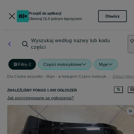
Przejdź do aplikacji
Otwórz
Otwieraj OLX jednym tapnięciem
Wyszukaj według nazwy lub kodu
części
Filtry
·
2
Części motocyklowe
Myje
Dla Ciebie wszystko - Myje - w kategorii Części motocyklowe
Zobacz Więc
ZNALEŹLIŚMY
PONAD
1 000 OGŁOSZEŃ
Jak pozycjonowane są ogłoszenia?