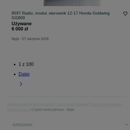
8597 Radio, moduł, sterownik 12-17 Honda Goldwing
Gl1800
Używane
6 000 zł
Myje
-
07 sierpnia 2026
1
z
100
Dalej
Strona główna
Motoryzacja
Części motocyklowe
Części motocyklowe -
Wielkopolskie
Części motocyklowe - Myje
KATEGORIA