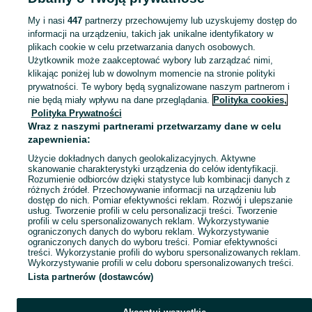
Mapa miejscowości
My i nasi
447
partnerzy przechowujemy lub uzyskujemy dostęp do
Mapa ministron
informacji na urządzeniu, takich jak unikalne identyfikatory w
plikach cookie w celu przetwarzania danych osobowych.
Popularne wyszukiwania
Użytkownik może zaakceptować wybory lub zarządzać nimi,
klikając poniżej lub w dowolnym momencie na stronie polityki
prywatności. Te wybory będą sygnalizowane naszym partnerom i
nie będą miały wpływu na dane przeglądania.
Polityka cookies,
Polityka Prywatności
Wraz z naszymi partnerami przetwarzamy dane w celu
zapewnienia:
Użycie dokładnych danych geolokalizacyjnych. Aktywne
skanowanie charakterystyki urządzenia do celów identyfikacji.
Rozumienie odbiorców dzięki statystyce lub kombinacji danych z
różnych źródeł. Przechowywanie informacji na urządzeniu lub
dostęp do nich. Pomiar efektywności reklam. Rozwój i ulepszanie
usług. Tworzenie profili w celu personalizacji treści. Tworzenie
profili w celu spersonalizowanych reklam. Wykorzystywanie
ograniczonych danych do wyboru reklam. Wykorzystywanie
ograniczonych danych do wyboru treści. Pomiar efektywności
treści. Wykorzystanie profili do wyboru spersonalizowanych reklam.
Wykorzystywanie profili w celu doboru spersonalizowanych treści.
Lista partnerów (dostawców)