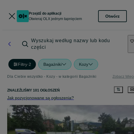
Przejdź do aplikacji
Otwórz
Otwieraj OLX jednym tapnięciem
Wyszukaj według nazwy lub kodu
części
Filtry
·
2
Bagażniki
Kozy
Dla Ciebie wszystko - Kozy - w kategorii Bagażniki
Zobacz Więc
ZNALEŹLIŚMY 101 OGŁOSZEŃ
Jak pozycjonowane są ogłoszenia?