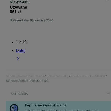
NO 425/001
Używane
861 zł
Bielsko-Biała
-
08 sierpnia 2026
1
z
19
Dalej
Strona główna
Motoryzacja
Sprzęt car audio
Sprzęt car audio - Śląskie
Sprzęt car audio - Bielsko-Biała
KATEGORIA
Popularne wyszukiwania