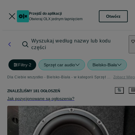
Przejdź do aplikacji
Otwórz
Otwieraj OLX jednym tapnięciem
Wyszukaj według nazwy lub kodu
części
Filtry
·
2
Sprzęt car audio
Bielsko-Biała
Dla Ciebie wszystko - Bielsko-Biała - w kategorii Sprzęt car audio
Zobacz Więc
ZNALEŹLIŚMY 181 OGŁOSZEŃ
Jak pozycjonowane są ogłoszenia?