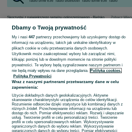
radio bmw e36
radio bluetooth
radio fbmw e36
radio
Skorzystaj z największego serwisu ogłoszeniowego - Bielsko-Biała i okolice! - kupuj lub sprzedawaj jeszcze wygodniej w kategorii Sprzęt car audio!
Zobacz Więc
Dbamy o Twoją prywatność
Mapa kategorii
My i nasi
447
partnerzy przechowujemy lub uzyskujemy dostęp do
Mapa miejscowości
informacji na urządzeniu, takich jak unikalne identyfikatory w
Mapa ministron
plikach cookie w celu przetwarzania danych osobowych.
Użytkownik może zaakceptować wybory lub zarządzać nimi,
Popularne wyszukiwania
klikając poniżej lub w dowolnym momencie na stronie polityki
prywatności. Te wybory będą sygnalizowane naszym partnerom i
nie będą miały wpływu na dane przeglądania.
Polityka cookies,
Polityka Prywatności
Wraz z naszymi partnerami przetwarzamy dane w celu
zapewnienia:
Użycie dokładnych danych geolokalizacyjnych. Aktywne
skanowanie charakterystyki urządzenia do celów identyfikacji.
Rozumienie odbiorców dzięki statystyce lub kombinacji danych z
różnych źródeł. Przechowywanie informacji na urządzeniu lub
dostęp do nich. Pomiar efektywności reklam. Rozwój i ulepszanie
usług. Tworzenie profili w celu personalizacji treści. Tworzenie
profili w celu spersonalizowanych reklam. Wykorzystywanie
ograniczonych danych do wyboru reklam. Wykorzystywanie
ograniczonych danych do wyboru treści. Pomiar efektywności