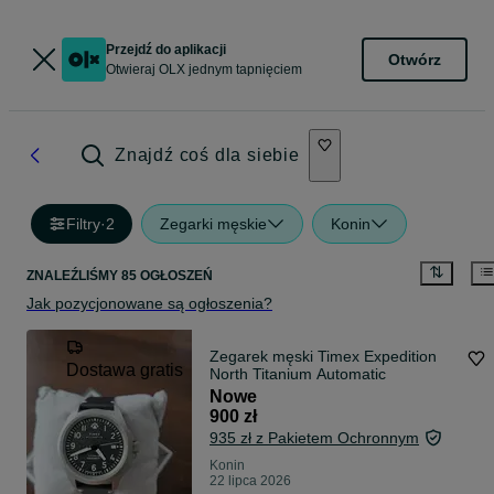
Przejdź do aplikacji
Otwórz
Otwieraj OLX jednym tapnięciem
Znajdź coś dla siebie
Filtry
·
2
Zegarki męskie
Konin
ZNALEŹLIŚMY 85 OGŁOSZEŃ
Jak pozycjonowane są ogłoszenia?
Zegarek męski Timex Expedition
Dostawa gratis
North Titanium Automatic
Nowe
900 zł
935 zł z Pakietem Ochronnym
Konin
22 lipca 2026