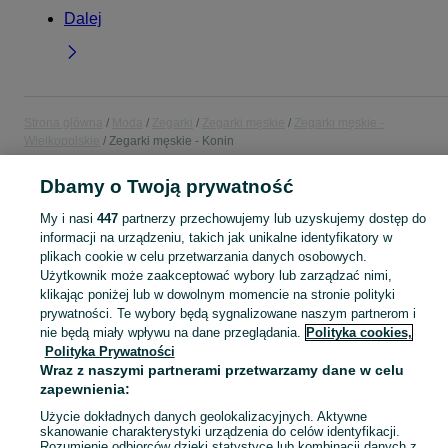
Dalej
Strona główna
Moda
Zegarki
Zegarki męskie
Zegarki męskie -
Wielkopolskie
Zegarki męskie - Konin
Dbamy o Twoją prywatność
KATEGORIA
My i nasi
447
partnerzy przechowujemy lub uzyskujemy dostęp do
informacji na urządzeniu, takich jak unikalne identyfikatory w
Popularne wyszukiwania
plikach cookie w celu przetwarzania danych osobowych.
zegarek męski
Użytkownik może zaakceptować wybory lub zarządzać nimi,
klikając poniżej lub w dowolnym momencie na stronie polityki
prywatności. Te wybory będą sygnalizowane naszym partnerom i
Mapa kategorii
nie będą miały wpływu na dane przeglądania.
Polityka cookies,
Polityka Prywatności
Mapa miejscowości
Wraz z naszymi partnerami przetwarzamy dane w celu
Mapa ministron
zapewnienia:
Popularne wyszukiwania
Użycie dokładnych danych geolokalizacyjnych. Aktywne
skanowanie charakterystyki urządzenia do celów identyfikacji.
Rozumienie odbiorców dzięki statystyce lub kombinacji danych z