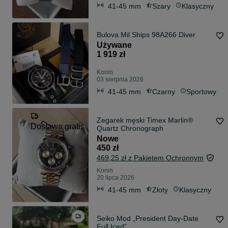
41-45 mm
Szary
Klasyczny
Bulova Mil Ships 98A266 Diver
Używane
1 919 zł
Konin
03 sierpnia 2026
41-45 mm
Czarny
Sportowy
Zegarek męski Timex Marlin®
Dostawa gratis
Quartz Chronograph
Nowe
450 zł
469,25 zł z Pakietem Ochronnym
Konin
20 lipca 2026
41-45 mm
Złoty
Klasyczny
Seiko Mod „President Day-Date
Full Iced”