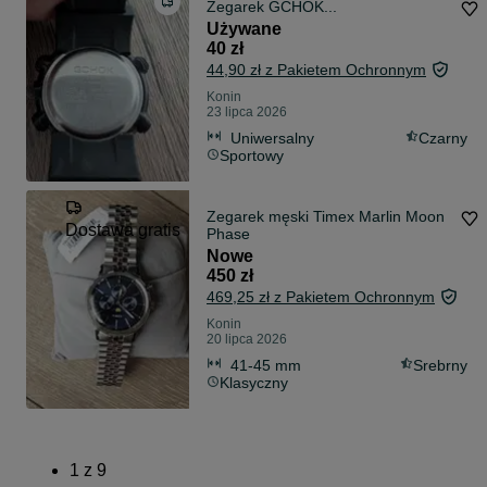
Zegarek GCHOK...
Używane
40 zł
44,90 zł z Pakietem Ochronnym
Konin
23 lipca 2026
Uniwersalny
Czarny
Sportowy
Zegarek męski Timex Marlin Moon
Dostawa gratis
Phase
Nowe
450 zł
469,25 zł z Pakietem Ochronnym
Konin
20 lipca 2026
41-45 mm
Srebrny
Klasyczny
1
z
9