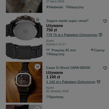
27 lipca 2026
Niebieski
Klasyczny
Zegare męski super cena!!!
Używane
750 zł
779,75 zł z Pakietem Ochronnym
Konin
Dzisiaj o 10:17
Powyżej 45 mm
Czarny
Klasyczny
Casio G-Shock GMW-B5000
Używane
1 100 zł
1 142 zł z Pakietem Ochronnym
Konin
02 sierpnia 2026
Sportowy