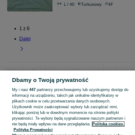
L / 40
Turkusowy
4F
1
z
6
Dalej
Strona główna
Moda
Ubrania męskie
Odzież sportowa
Koszulki sportowe
Koszulki sportowe - Warmińsko-mazurskie
Koszulki sportowe - Elbląg
Dbamy o Twoją prywatność
My i nasi
447
partnerzy przechowujemy lub uzyskujemy dostęp do
KATEGORIA
informacji na urządzeniu, takich jak unikalne identyfikatory w
plikach cookie w celu przetwarzania danych osobowych.
Zobacz Więc
Użytkownik może zaakceptować wybory lub zarządzać nimi,
Szeroki wybór koszulek sportowych męskich Elbląg ▶️ Nowe i używane w atrakcyjnych cenach ✌ Przeglądaj i wybierz najlepszą ofertę na OLX.pl!
klikając poniżej lub w dowolnym momencie na stronie polityki
prywatności. Te wybory będą sygnalizowane naszym partnerom i
Mapa kategorii
nie będą miały wpływu na dane przeglądania.
Polityka cookies,
Polityka Prywatności
Mapa miejscowości