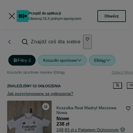
Przejdź do aplikacji
Otwórz
Otwieraj OLX jednym tapnięciem
Znajdź coś dla siebie
Filtry
·
2
Koszulki sportowe
Elbląg
Koszulki sportowe męskie Elbląg
Zobacz Więc
ZNALEŹLIŚMY 52 OGŁOSZENIA
Jak pozycjonowane są ogłoszenia?
Koszulka Real Madryt Meczowa
Nowa
Nowe
238 zł
249,83 zł z Pakietem Ochronnym