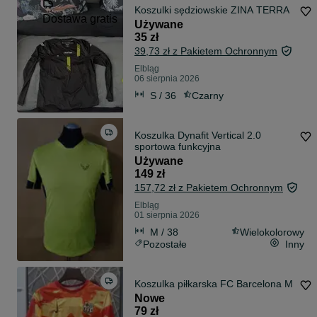
Koszulki sędziowskie ZINA TERRA
Dostawa gratis
Używane
35 zł
39,73 zł z Pakietem Ochronnym
Elbląg
06 sierpnia 2026
S / 36
Czarny
Koszulka Dynafit Vertical 2.0
sportowa funkcyjna
Używane
149 zł
157,72 zł z Pakietem Ochronnym
Elbląg
01 sierpnia 2026
M / 38
Wielokolorowy
Pozostałe
Inny
Koszulka piłkarska FC Barcelona M
Nowe
79 zł