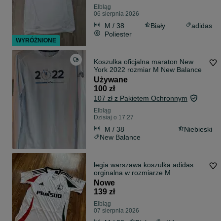
Elbląg
06 sierpnia 2026
M / 38
Biały
adidas
Poliester
WYRÓŻNIONE
Koszulka oficjalna maraton New
York 2022 rozmiar M New Balance
Używane
100 zł
107 zł z Pakietem Ochronnym
Elbląg
Dzisiaj o 17:27
M / 38
Niebieski
New Balance
legia warszawa koszulka adidas
orginalna w rozmiarze M
Nowe
139 zł
Elbląg
07 sierpnia 2026