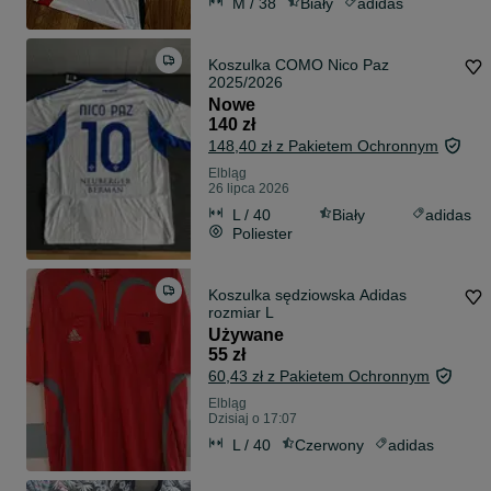
M / 38
Biały
adidas
Koszulka COMO Nico Paz
2025/2026
Nowe
140 zł
148,40 zł z Pakietem Ochronnym
Elbląg
26 lipca 2026
L / 40
Biały
adidas
Poliester
Koszulka sędziowska Adidas
rozmiar L
Używane
55 zł
60,43 zł z Pakietem Ochronnym
Elbląg
Dzisiaj o 17:07
L / 40
Czerwony
adidas