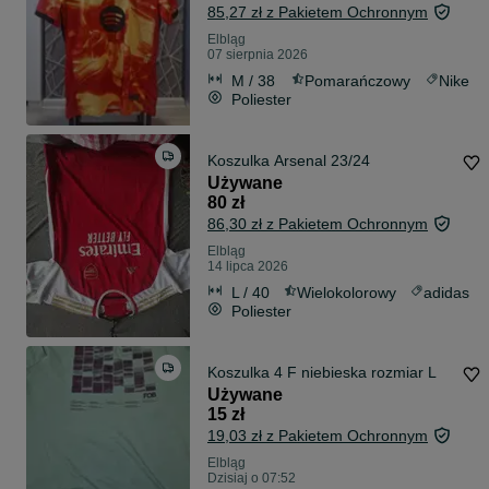
85,27 zł z Pakietem Ochronnym
Elbląg
07 sierpnia 2026
M / 38
Pomarańczowy
Nike
Poliester
Koszulka Arsenal 23/24
Używane
80 zł
86,30 zł z Pakietem Ochronnym
Elbląg
14 lipca 2026
L / 40
Wielokolorowy
adidas
Poliester
Koszulka 4 F niebieska rozmiar L
Używane
15 zł
19,03 zł z Pakietem Ochronnym
Elbląg
Dzisiaj o 07:52